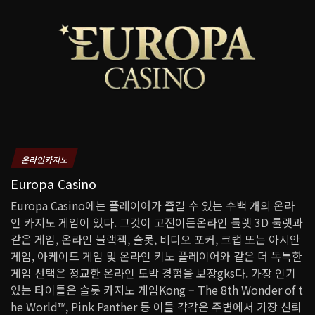
온라인카지노
Europa Casino
Europa Casino에는 플레이어가 즐길 수 있는 수백 개의 온라
인 카지노 게임이 있다. 그것이 고전이든온라인 룰렛 3D 룰렛과
같은 게임, 온라인 블랙잭, 슬롯, 비디오 포커, 크랩 또는 아시안
게임, 아케이드 게임 및 온라인 키노 플레이어와 같은 더 독특한
게임 선택은 정교한 온라인 도박 경험을 보장gks다. 가장 인기
있는 타이틀은 슬롯 카지노 게임Kong – The 8th Wonder of t
he World™, Pink Panther 등 이들 각각은 주변에서 가장 신뢰