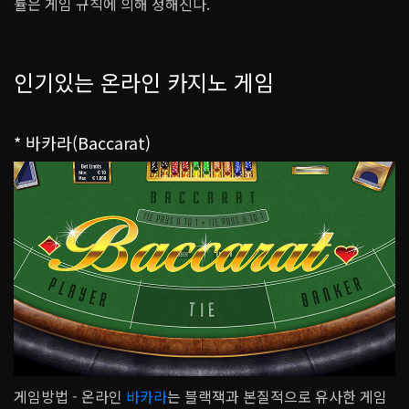
률은 게임 규칙에 의해 정해진다.
인기있는 온라인 카지노 게임
* 바카라(Baccarat)
게임방법 - 온라인
바카라
는 블랙잭과 본질적으로 유사한 게임