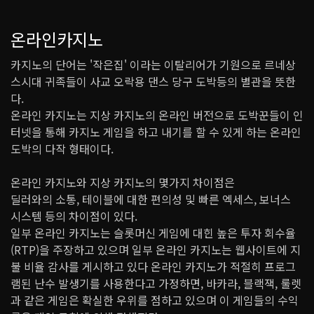
온라인카지노
카지노의 단어는 '작은집' 이라는 이탈리어가 기원으로 르네상
스시대 귀족들이 사교 오락용 댄스 당구 도박등의 별관을 뜻한
다.
온라인 카지노는 지상 카지노의 온라인 버전으로 도박꾼들이 인
터넷을 통해 카지노 게임을 하고 내기를 할 수 있게 하는 온라인
도박의 다작 형태이다.
온라인 카지노와 지상 카지노의 몇가지 차이점은
딜러와의 소통, 테이블에 대한 편의성 및 빠른 엑세스, 보너스
시스템 등의 차이점이 있다.
일부 온라인 카지노는 슬롯머신 게임에 대힌 높은 투자 회수율
(RTP)을 주장하고 있으며 일부 온라인 카지노는 웹사이트에 지
불 비율 감사를 게시하고 있다 온라인 카지노가 적절히 프로그
램된 난수 발생기를 사용한다고 가정하면, 바카라, 블랙잭, 룰렛
과 같은 게임은 확실한 우위를 점하고 있으며 이 게임들의 수익