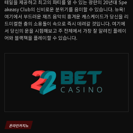
테일을 제공하고 최고의 파티를 열 수 있는 광란의 20년대 Spe
akeasy Club의 신비로운 분위기를 음미할 수 있습니다. 뉴욕!
여기에서 부드러운 재즈 음악의 흥겨운 캐스케이드가 당신을 리
드미컬한 춤의 소용돌이 속으로 즉시 데려갈 것입니다. 여기에
서 당신의 운을 시험해보고 주 전체에서 가장 잘 알려진 플레이
어와 블랙잭을 플레이할 수 있습니다.
온라인카지노