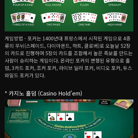
게임방법 - 포커는 1400년대 프랑스에서 시작된 게임으로 4종
류의 무뉘(스페이드, 다이아몬드, 하트, 클로버)로 오늘날 52장
의 카드로 진행하며 5장의 카드를 조합해서 높은 족보를 만드는
사람이 승리하는 게임이다. 온라인 포커의 변형된 유형으로 홀
덤, 3카드 포커, 조커 포커, 라이브 딜러 포커, 비디오 포커, 듀스
와일드 포커가 있다.
* 카지노 홀덤 (Casino Hold'em)