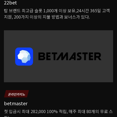
22bet
탑 브랜드 최고급 슬롯 1,000개 이상 보유,24시간 365일 고객
지원, 200가지 이상의 지불 방법과 보너스가 있다.
온라인카지노
betmaster
첫 입금시 최대 282,000 100% 적립, 매주 최대 80개의 무료 스