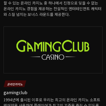
할 수 있는 온라인 카지노 중 하나에서 진정으로 잊을 수 없는
온라인 카지노 경험을 제공하는 전설적인 엔터테인먼트 캐릭터
와 스릴 넘치는 보너스 라운드를 제공한다.
온라인카지노
gamingclub
1994년에 출시된 이후로 우리는 최고의 온라인 카지노 소프트
웨어만을 사용하여 플레이어가 최고의 기준을 즐길 수 있도록