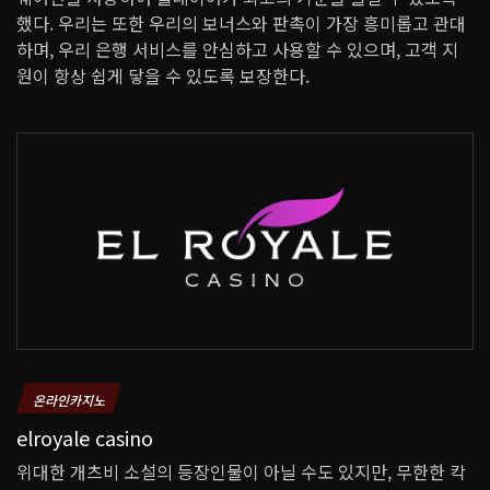
했다. 우리는 또한 우리의 보너스와 판촉이 가장 흥미롭고 관대
하며, 우리 은행 서비스를 안심하고 사용할 수 있으며, 고객 지
원이 항상 쉽게 닿을 수 있도록 보장한다.
온라인카지노
elroyale casino
위대한 개츠비 소설의 등장인물이 아닐 수도 있지만, 무한한 칵