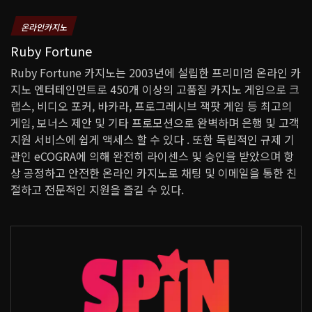
온라인카지노
Ruby Fortune
Ruby Fortune 카지노는 2003년에 설립한 프리미엄 온라인 카
지노 엔터테인먼트로 450개 이상의 고품질 카지노 게임으로 크
랩스, 비디오 포커, 바카라, 프로그레시브 잭팟 게임 등 최고의
게임, 보너스 제안 및 기타 프로모션으로 완벽하며 은행 및 고객
지원 서비스에 쉽게 액세스 할 수 있다 . 또한 독립적인 규제 기
관인 eCOGRA에 의해 완전히 라이센스 및 승인을 받았으며 항
상 공정하고 안전한 온라인 카지노로 채팅 및 이메일을 통한 친
절하고 전문적인 지원을 즐길 수 있다.