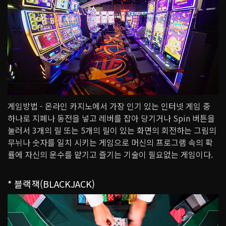
게임방법 - 온라인 카지노에서 가장 인기 있는 인터넷 게임 중
하나로 지폐나 동전을 넣고 레버를 잡아 당기거나 Spin 버튼을
눌러서 3개의 릴 또는 5개의 릴이 있는 화면의 회전하는 그림의
무뉘나 숫자를 일치 시키는 게임으로 머신의 프로그램 속의 확
률에 자신의 운수를 맡기고 즐기는 기술이 필요없는 게임이다.
* 블랙잭(BLACKJACK)