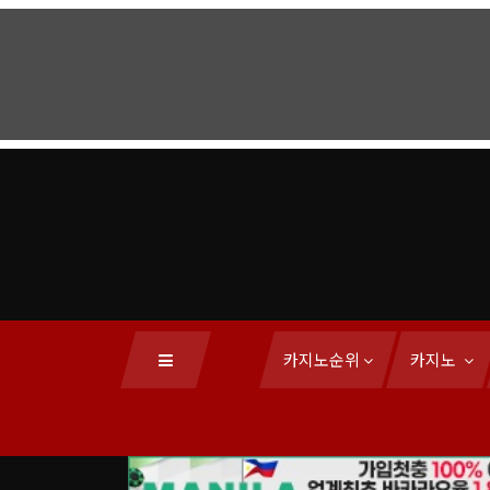
카지노순위
카지노