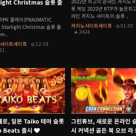
2022년 최고의 온라인 카지노 R
light Christmas 슬롯 출
롯 게임 2022년 RTP가 높은최
라인 카지노 사이트의 슬롯 ..
틱 플레이(PRAGMATIC
카지노사이트세이프
01-05
, Starlight Christmas 슬롯 출
2424
m..
사이트세이프
12-19
31
로, 일본 Taiko 테마 슬롯
그린튜브, 새로운 온라인 
o Beats 출시
시 커넥션 골든 북 오브 라