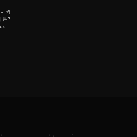
시 커
의 온라
e..