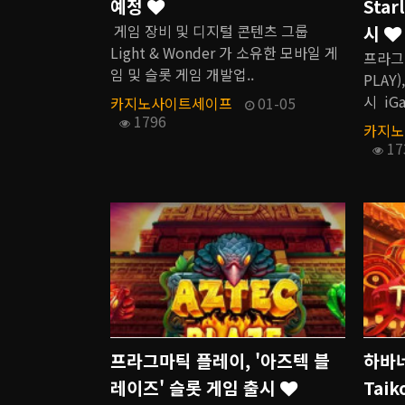
예정
Star
게임 장비 및 디지털 콘텐츠 그룹
시
Light & Wonder 가 소유한 모바일 게
프라그마
임 및 슬롯 게임 개발업..
PLAY)
시 iGa
카지노사이트세이프
01-05
1796
카지노
17
프라그마틱 플레이, '아즈텍 블
하바네
레이즈' 슬롯 게임 출시
Taik