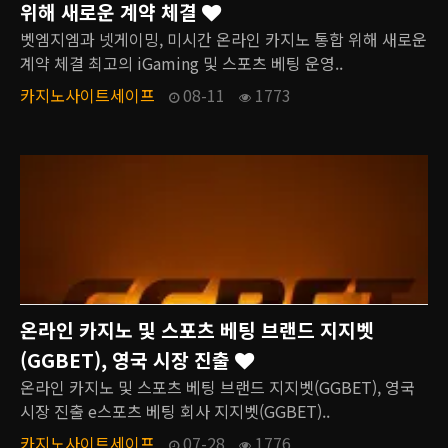
위해 새로운 계약 체결
벳엠지엠과 넷게이밍, 미시간 온라인 카지노 통합 위해 새로운
계약 체결 최고의 iGaming 및 스포츠 베팅 운영..
카지노사이트세이프
08-11
1773
온라인 카지노 및 스포츠 베팅 브랜드 지지벳
(GGBET), 영국 시장 진출
온라인 카지노 및 스포츠 베팅 브랜드 지지벳(GGBET), 영국
시장 진출 e스포츠 베팅 회사 지지벳(GGBET)..
카지노사이트세이프
07-28
1776