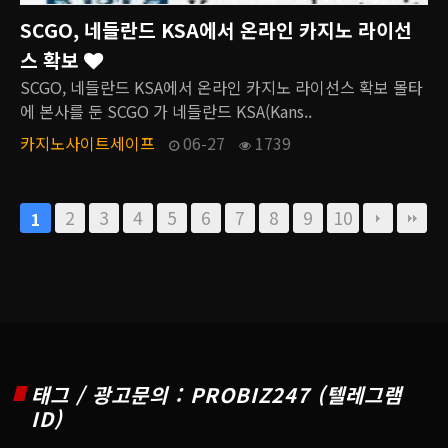
SCGO, 네들란드 KSA에서 온라인 카지노 라이선
스 확보
SCGO, 네들란드 KSA에서 온라인 카지노 라이선스 확보 몰타
에 본사를 둔 SCGO 가 네들란드 KSA(Kans..
카지노사이트세이프
06-27
1739
2
3
4
5
6
7
8
9
10
1
태그 / 광고문의 : PROBIZ247 (텔레그램
ID)