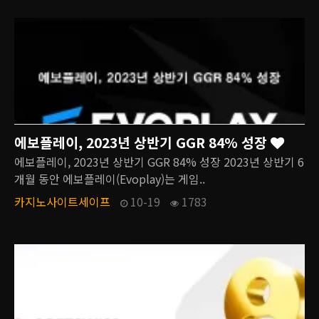
에보플레이, 2023년 상반기 GGR 84% 성장
에보플레이, 2023년 상반기 GGR 84% 성장 2023년 상반기 6
개월 동안 에보플레이(Evoplay)는 게임..
카지노사이트세이프
10-19
1783