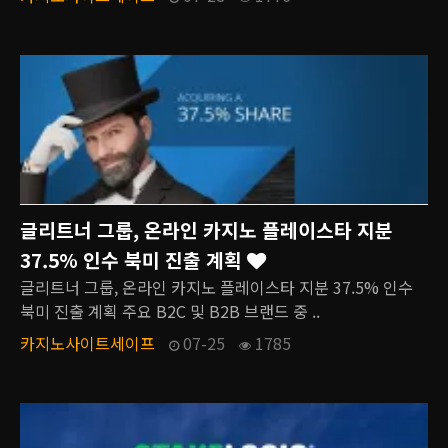
글리트너 그룹, 온라인 카지노 플레이스타 지분
37.5% 인수 북미 진출 계획
글리트너 그룹, 온라인 카지노 플레이스타 지분 37.5% 인수
북미 진출 계획 주요 B2C 및 B2B 브랜드 중 ..
카지노사이트세이프
07-25
1785