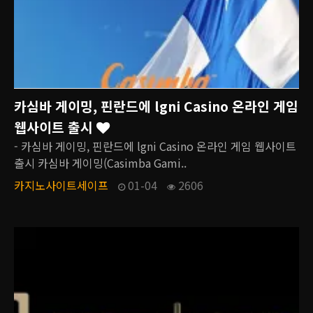
카심바 게이밍, 핀란드에 lgni Casino 온라인 게임
웹사이트 출시
- 카심바 게이밍, 핀란드에 lgni Casino 온라인 게임 웹사이트
출시 카심바 게이밍(Casimba Gami..
카지노사이트세이프
01-04
2606