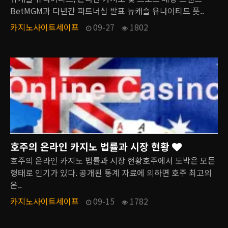
BetMGM과 다년간 파트너십 발표 뉴캐슬 유나이티드 풋..
카지노사이트세이프
09-27
1802
호주의 온라인 카지노 법률과 시장 현황
호주의 온라인 카지노 법률과 시장 현황호주에서 도박은 모든
형태로 인기가 있다. 공개된 통계 자료에 의하면 호주 최고의
온..
카지노사이트세이프
09-15
1782