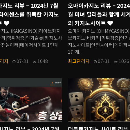
지노 리뷰 – 2024년 7월
오마이카지노 리뷰 – 2024
 라이센스를 취득한 카지노
월 미녀 딜러들과 함께 세
트
의 카지노사이트
지노 (KAICASINO)|라이브카지
오마이 카지노 (OHMYCASINO
카라|먹튀검증|인기슬롯|카지노사
브카지노|바카라|먹튀검증|인기
안전놀이터|메이저사이트 1단계
지노사이트|안전놀이터|메이저
1단계..
리자
07-31
1048
최고관리자
07-31
1026
카지노 리뷰 – 2024년 7월
더블랙카지노 사이트 리뷰 