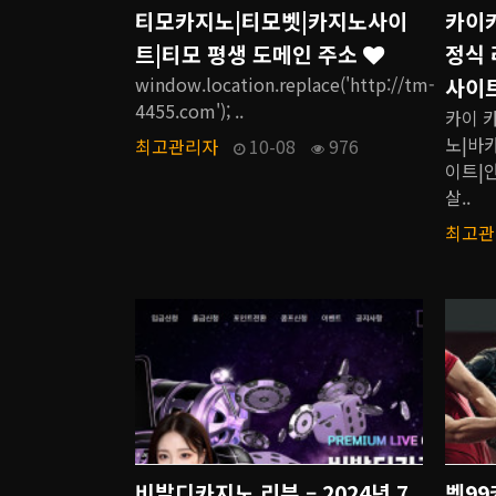
티모카지노|티모벳|카지노사이
카이카
트|티모 평생 도메인 주소
정식
window.location.replace('http://tm-
사이
4455.com'); ..
카이 카
노|바
최고관리자
10-08
976
이트|
살..
최고관
비발디카지노 리뷰 – 2024년 7
벳99