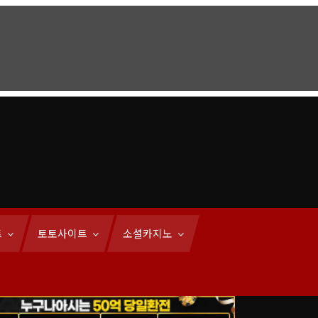
트
토토사이트
소셜카지노