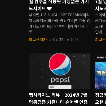
월 환수욜 적용된 파싱없는 카지
7월 
노사이트
지노
부자벳 카지노 (BUJABETCASINO)|라
브이에스
이브카지노|바카라|먹튀검증|인기슬롯|
카지노
카지노사이트|안전놀이터|메이저사이
노사이
트 ..
단계 ..
최고관리자
07-22
1043
최고관
펩시카지노 리뷰 – 2024년 7월
청담카
먹튀검증 커뮤니티 슈어맨 인증
오랜 