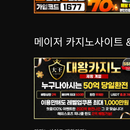
메이저 카지노사이트 