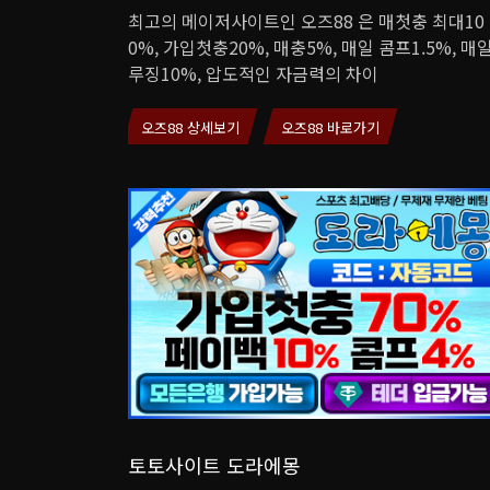
최고의 메이저사이트인 오즈88 은 매첫충 최대10
0%, 가입첫충20%, 매충5%, 매일 콤프1.5%, 매
루징10%, 압도적인 자금력의 차이
오즈88 상세보기
오즈88 바로가기
토토사이트 도라에몽