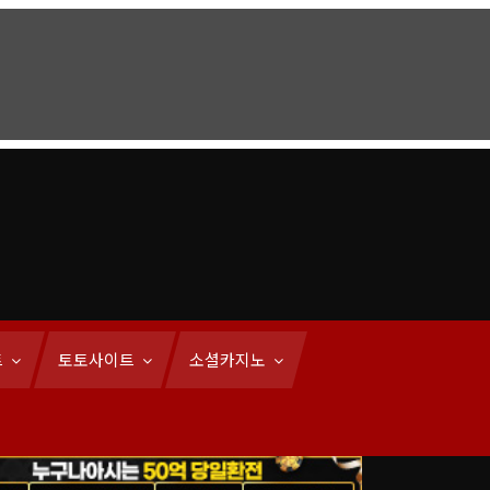
트
토토사이트
소셜카지노