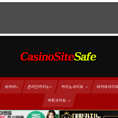
바카라
온라인카지노
카지노사이트
바카라사이
먹튀사이트