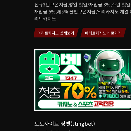
신규3만쿠폰지급,평일 첫입/재입금 3%,주말 첫입
재입금 5%,매5% 올인쿠폰지급,우리카지노 계열 
리트카지노
메리트카지노 상세보기
메리트카지노 바로가기
토토사이트 띵벳(ttingbet)