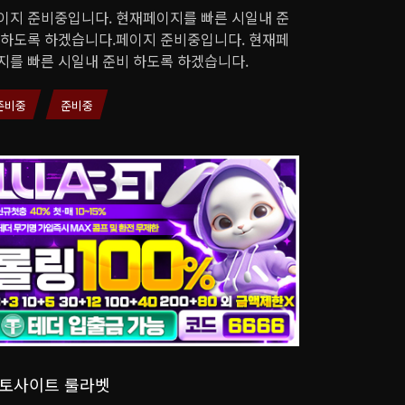
이지 준비중입니다. 현재페이지를 빠른 시일내 준
 하도록 하겠습니다.페이지 준비중입니다. 현재페
지를 빠른 시일내 준비 하도록 하겠습니다.
준비중
준비중
토사이트 룰라벳