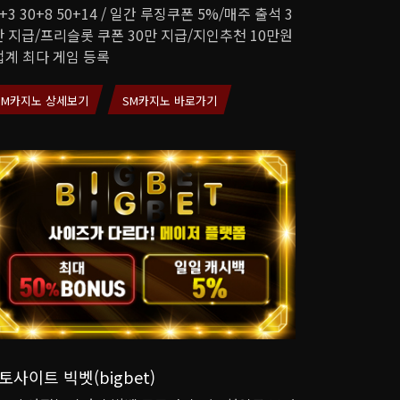
0+3 30+8 50+14 / 일간 루징쿠폰 5%/매주 출석 3
만 지급/프리슬롯 쿠폰 30만 지급/지인추천 10만원
 업계 최다 게임 등록
SM카지노 상세보기
SM카지노 바로가기
토사이트 빅벳(bigbet)