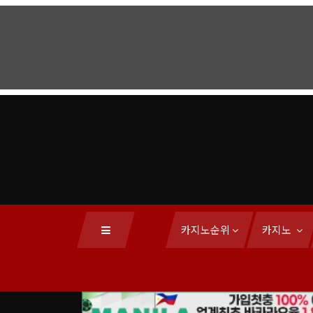
카지노순위
카지노