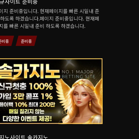
규사이트 준비중
이지 준비중입니다. 현재페이지를 빠른 시일내 준
 하도록 하겠습니다.페이지 준비중입니다. 현재페
지를 빠른 시일내 준비 하도록 하겠습니다.
준비중
준비중
지노사이트 솔카지노