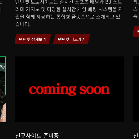
는
텐텐벳 토토사이트는 실시간 스포츠 배팅과 BJ 스트
최
파
리머 카지노 및 다양한 실시간 게임 배팅 시스템을 지
스
원을 함께 제공하는 통합형 플랫폼으로 소개되고 있
슬
습니다.
텐텐벳 상세보기
텐텐벳 바로가기
신규사이트 준비중
신