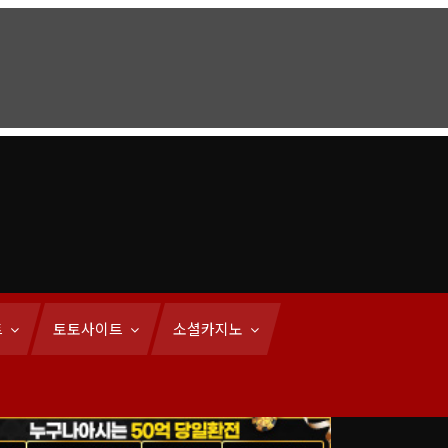
트
토토사이트
소셜카지노