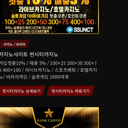
카지노 / 바카라
카지노사이트 썬시티카지노
가입첫충10% / 매충 5% / 100+25 200+50 300+7
5 400+100 / 라이브카지노 / 스포츠베팅 / 호텔카지
노/ 바카라게임 / 슬롯게임 1000여개
썬시티카지노 상세보기
썬시티카지노 바로가기