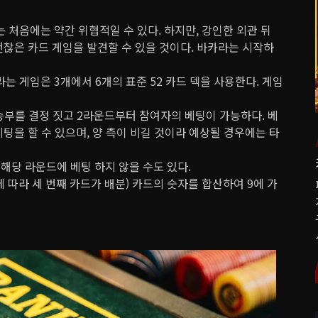
 처음에는 약간 위협적일 수 있다. 하지만, 강인한 외관 뒤
괜찮은 카드 게임을 발견할 수 있을 것이다. 바카라는 시작하
 게임은 3개에서 6개의 표준 52 카드 덱을 사용한다. 게임
승부를 결정 짓고 2라운드부터 참여자의 베팅이 가능하다. 베
베팅을 할 수 있으며, 양 측이 비길 것이라 예상될 경우에는 타
해당 라운드에 베팅 하지 않을 수도 있다.
 따라 세 번째 카드가 배분) 카드의 숫자를 합산하여 9에 가