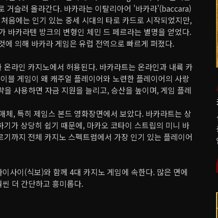
거슬러 올라간다. 바카라는 이탈리아어 '바카라'(baccara)
임은 처음에는 인기 있는 중세 시대의 타로 카드로 시작되었지만,
가 바카라텐 방크의 변형인 체민 드 페르라는 별명을 얻었다.
것에 의해 바카라 게임은 유럽 전역으로 빠르게 퍼졌다.
 온라인 카지노에서 허용된다. 바카라트는 온라인과 내륙 카
테이블 게임이 왜 캐주얼 플레이어와 노련한 플레이어의 사랑
전략을 사용하면 자금 지원을 늘리고, 승산을 높이며, 게임 플레
매체, 특히 제임스 본드 영화장면에서 보았다. 바카라트는 상
기가 상당히 쉽기 때문에, 마카오 코타이 스트립의 미니 바
르기까지 전체 카지노 스펙트럼에서 가장 인기 있는 플레이어
다이사이(식보)와 함께 4대 카지노 게임에 속한다. 많은 면에
훨씬 더 간단하고 흥미롭다.