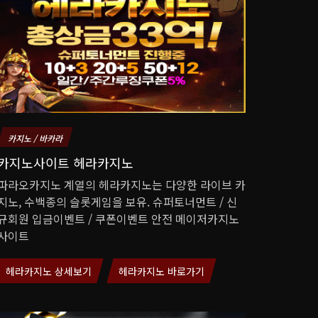
카지노 / 바카라
카지노사이트 헤라카지노
파라오카지노 계열의 헤라카지노는 다양한 라이브 카
지노, 수백종의 슬롯게임을 보유. 슈퍼토너먼트 / 신
규회원 입금이벤트 / 쿠폰이벤트 안전 메이저카지노
사이트
헤라카지노 상세보기
헤라카지노 바로가기