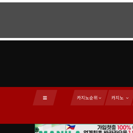
카지노순위
카지노