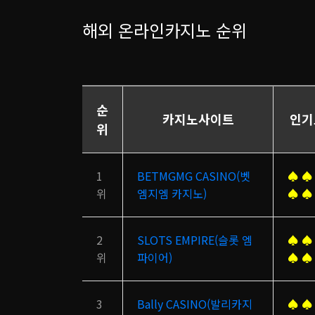
해외 온라인카지노 순위
순
카지노사이트
인기
위
1
BETMGMG CASINO(벳
♠ ♠
위
엠지엠 카지노)
♠ ♠
2
SLOTS EMPIRE(슬롯 엠
♠ ♠
위
파이어)
♠ ♠
3
Bally CASINO(발리카지
♠ ♠