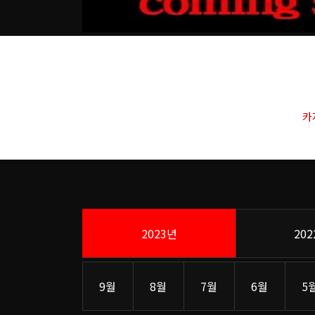
카
2023년
20
9월
8월
7월
6월
5