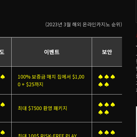
(2023년 3월 해외 온라인카지노 순위)
도
이벤트
보안
 ♠
100% 보증금 매치 집에서 $1,00
♠ ♠ ♠
0 + $25까지
♠ ♠
 ♠
♠ ♠ ♠
최대 $7500 환영 패키지
♠ ♠
 ♠
♠ ♠ ♠
최대 100$ RISK-FREE PLAY