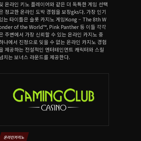
및 온라인 키노 플레이어와 같은 더 독특한 게임 선택
은 정교한 온라인 도박 경험을 보장gks다. 가장 인기
있는 타이틀은 슬롯 카지노 게임Kong – The 8th W
onder of the World™, Pink Panther 등 이들 각각
은 주변에서 가장 신뢰할 수 있는 온라인 카지노 중
하나에서 진정으로 잊을 수 없는 온라인 카지노 경험
을 제공하는 전설적인 엔터테인먼트 캐릭터와 스릴
넘치는 보너스 라운드를 제공한다.
온라인카지노