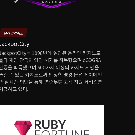
온라인카지노
JackpotCity
JackpotCity는 1998년에 설립된 온라인 카지노로
몰타 게임 당국의 영업 허가를 취득했으며 eCOGRA
인증을 획득했으며 500가지 이상의 카지노 게임을
즐길 수 있는 카지노로써 안정한 뱅킹 옵션과 이메일
과 실시간 채팅을 통해 연중무휴 고객 지원 서비스를
제공하고 있다.