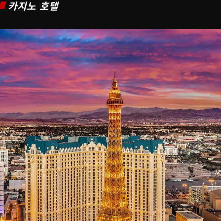
카지노 호텔