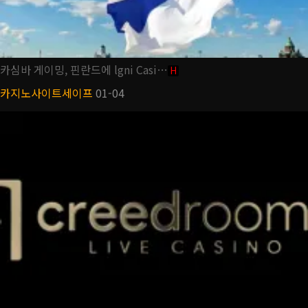
카심바 게이밍, 핀란드에 lgni Casi…
H
카지노사이트세이프
01-04