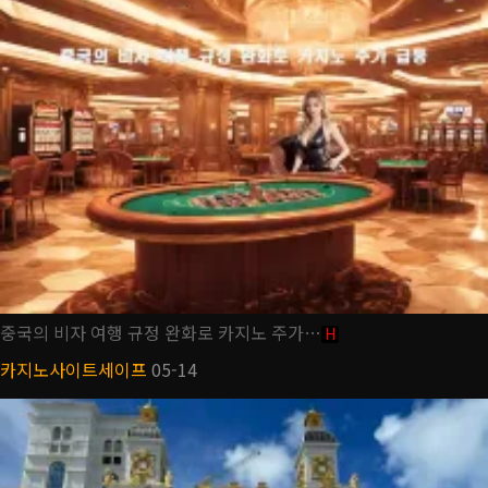
중국의 비자 여행 규정 완화로 카지노 주가…
H
카지노사이트세이프
05-14