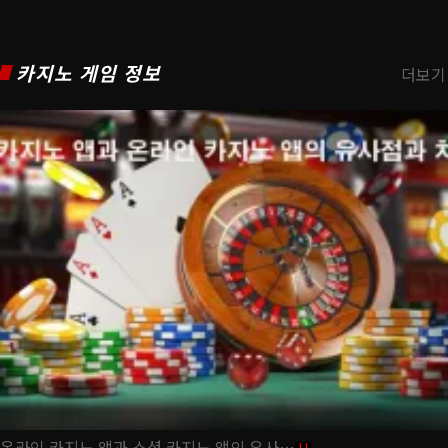
카지노 게임 정보
더보기
온라인 카지노 앱과 소셜 카지노 앱의 유사…