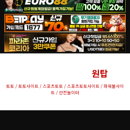
스포츠 토토사이트
원탑
토토 / 토토사이트 / 스포츠토토 / 스포츠토토사이트 / 파워볼사이
트 / 안전놀이터