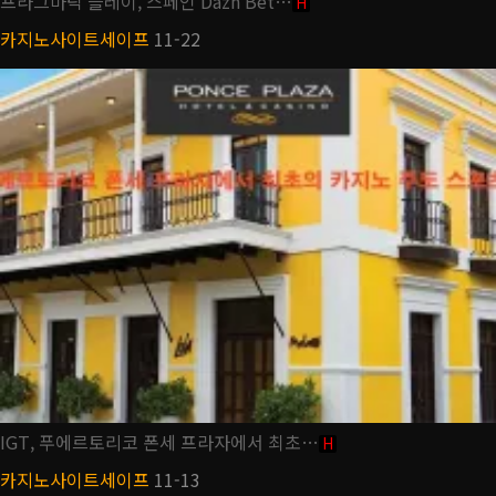
프라그마틱 플레이, 스페인 Dazn Bet…
H
카지노사이트세이프
11-22
IGT, 푸에르토리코 폰세 프라자에서 최초…
H
카지노사이트세이프
11-13