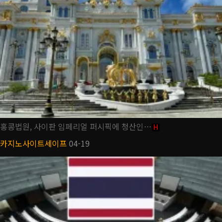
홍콩법원, 사이판 임페리얼 퍼시픽에 청산인…
H
카지노사이트세이프
04-19