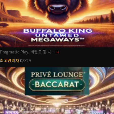
Pragmatic Play, 버팔로 킹 시…
H
최고관리자
08-29