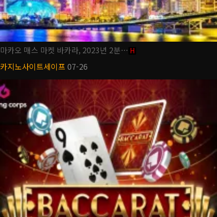
마카오 매스 마켓 바카라, 2023년 2분…
H
카지노사이트세이프
07-26