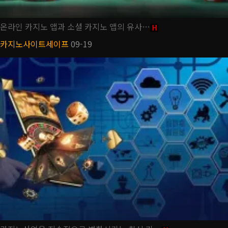
온라인 카지노 앱과 소셜 카지노 앱의 유사…
H
카지노사이트세이프
09-19