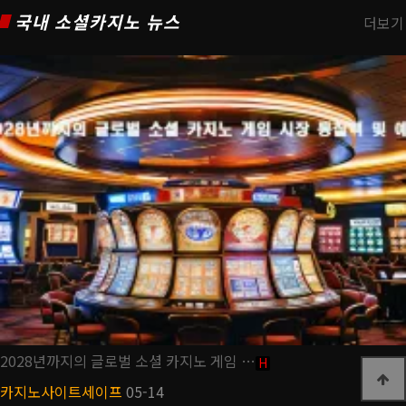
국내 소셜카지노 뉴스
더보기
2028년까지의 글로벌 소셜 카지노 게임 …
H
카지노사이트세이프
05-14