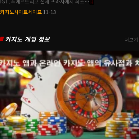
IGT, 푸에르토리코 폰세 프라자에서 최초…
H
카지노사이트세이프
11-13
카지노 게임 정보
더보기