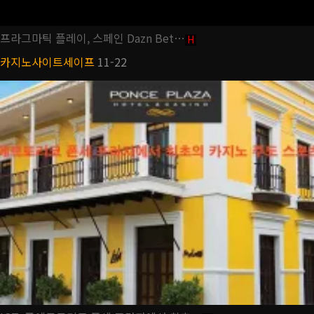
프라그마틱 플레이, 스페인 Dazn Bet…
H
카지노사이트세이프
11-22