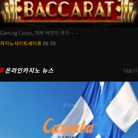
Gaming Corps, 자체 버전의 카지…
H
카지노사이트세이프
06-30
온라인카지노 뉴스
더보기