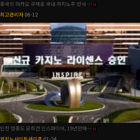
중국의 마카오 규제로 국내 카지노주 반사 …
H
최고관리자
06-12
인천 영종도 모히건 인스파이어, 19년만에…
H
카지노사이트세이프
01-24