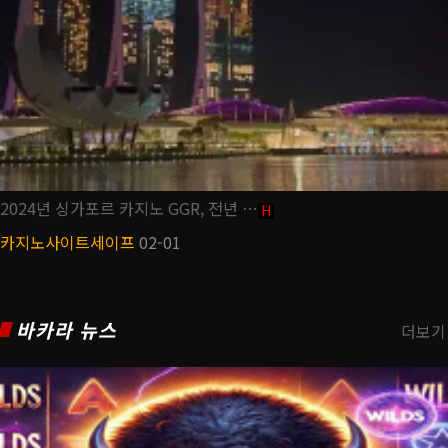
2024년 싱가포르 카지노 GGR, 전년 …
H
카지노사이트세이프
02-01
바카라 뉴스
더보기