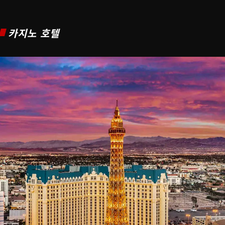
카지노 호텔