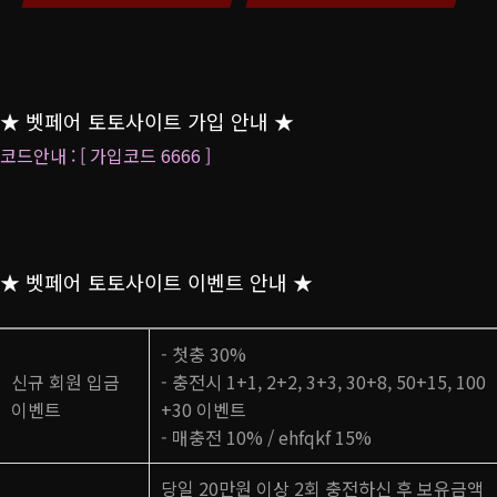
★ 벳페어 토토사이트 가입 안내 ★
코드안내 : [ 가입코드 6666 ]
★ 벳페어 토토사이트 이벤트 안내 ★
- 첫충 30%
신규 회원 입금
- 충전시 1+1, 2+2, 3+3, 30+8, 50+15, 100
이벤트
+30 이벤트
- 매충전 10% / ehfqkf 15%
당일 20만원 이상 2회 충전하신 후 보유금액