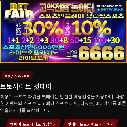
토토 / 스포츠토토
토토사이트 벳페어
최상위 스포츠 파워볼 벳페어는 안전한 베팅환경을 제공하며, 다양
한 이벤트와 스포츠 최고배당 스포츠 베팅, 파워볼, 미니게임등 빠른
입출금처리를 보장합니다.
벳페어 토토사이트 게임하기
벳페어 토토사이트 가입하기