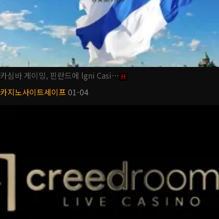
카심바 게이밍, 핀란드에 lgni Casi…
H
카지노사이트세이프
01-04