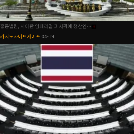
홍콩법원, 사이판 임페리얼 퍼시픽에 청산인…
H
카지노사이트세이프
04-19