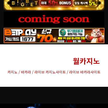
온라인 카지노사이트
월카지노
카지노 / 바카라 / 라이브 카지노사이트 / 라이브 바카라사이트