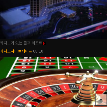
카지노가 있는 골프 리조트
H
카지노사이트세이프
08-10