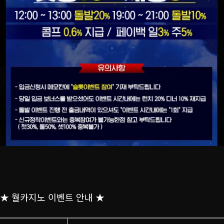
★ 월카지노 이벤트 안내 ★