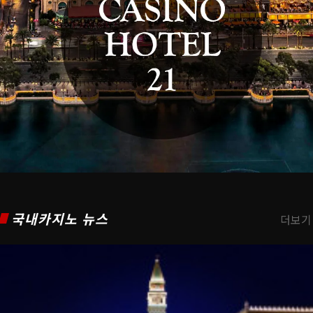
국내카지노 뉴스
더보기