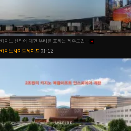
카지노 산업에 대한 우려를 표하는 제주도민…
H
카지노사이트세이프
01-12