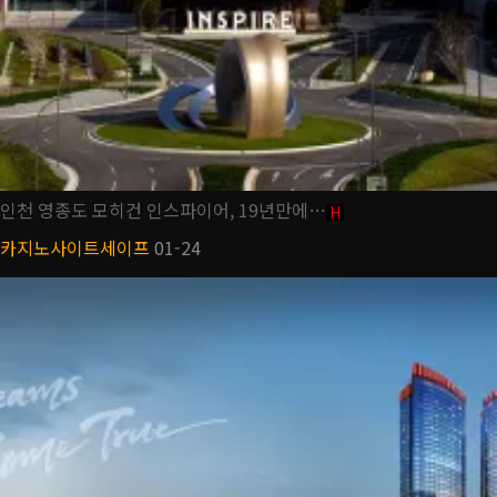
인천 영종도 모히건 인스파이어, 19년만에…
H
카지노사이트세이프
01-24