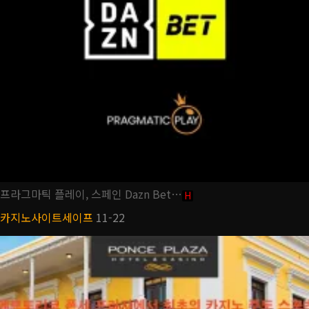
프라그마틱 플레이, 스페인 Dazn Bet…
H
카지노사이트세이프
11-22