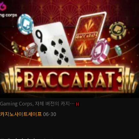
Gaming Corps, 자체 버전의 카지…
H
카지노사이트세이프
06-30