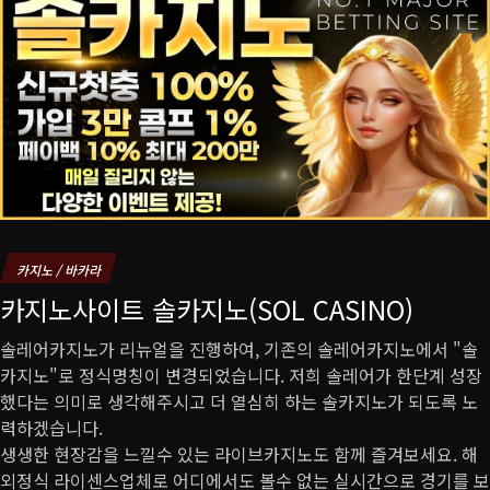
카지노 / 바카라
카지노사이트 솔카지노(SOL CASINO)
솔레어카지노가 리뉴얼을 진행하여, 기존의 솔레어카지노에서 "솔
카지노"로 정식명칭이 변경되었습니다. 저희 솔레어가 한단계 성장
했다는 의미로 생각해주시고 더 열심히 하는 솔카지노가 되도록 노
력하겠습니다.
생생한 현장감을 느낄수 있는 라이브카지노도 함께 즐겨보세요. 해
외정식 라이센스업체로 어디에서도 볼수 없는 실시간으로 경기를 보