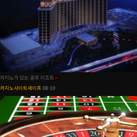
카지노가 있는 골프 리조트
H
카지노사이트세이프
08-10