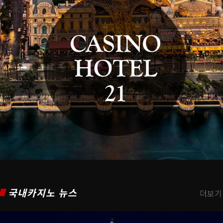
국내카지노 뉴스
더보기