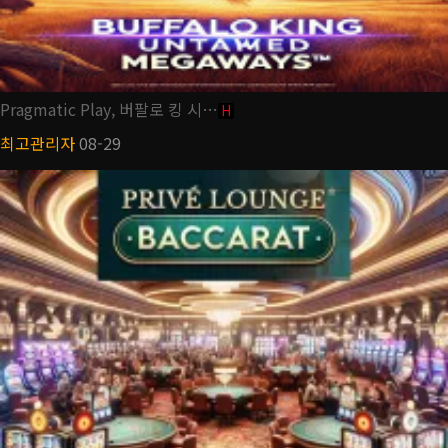
Pragmatic Play, 버팔로 킹 시…
H
최고관리자
08-29