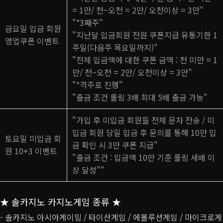
= 1만/ 천~오천 = 2만/ 오천이상 = 3만"
"*3째주"
금요일 입금 회원
"지난달 입금회원 전원 쿠폰지급 유통기한 1
영업쿠폰 이벤트
주일(다음주 목요일까지)"
"전체 입금액에 대한 쿠폰 금액 : 천 미만 = 1
만/ 천~오천 = 2만/ 오천이상 = 3만"
"*격주로 진행"
"출금 조건 롤링 3배 최대 5배 출금 가능"
"가입 후 미입금 회원들 전체 문자 전송 / 미
입금 회원 당일 입금 후 문의를 통해 10만 입
토요일 미입금 회
금 확인 시 3만 쿠폰 지급"
원 10+3 이벤트
"출금 조건 : 입금액 10만 기준 롤링 세배 이
상 달성""
★ 솔카지노 카지노게임 종류 ★
- 솔카지노 아시아게이밍 / 타이산게임 / 에볼루션게임 / 마이크로게