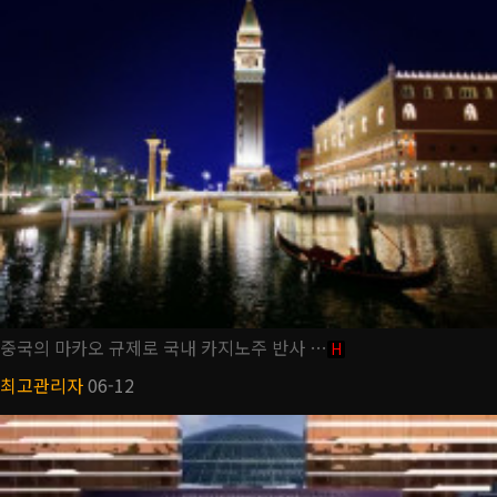
중국의 마카오 규제로 국내 카지노주 반사 …
H
최고관리자
06-12