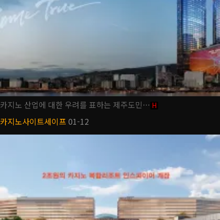
카지노 산업에 대한 우려를 표하는 제주도민…
H
카지노사이트세이프
01-12