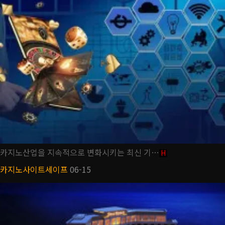
카지노산업을 지속적으로 변화시키는 최신 기…
H
카지노사이트세이프
06-15