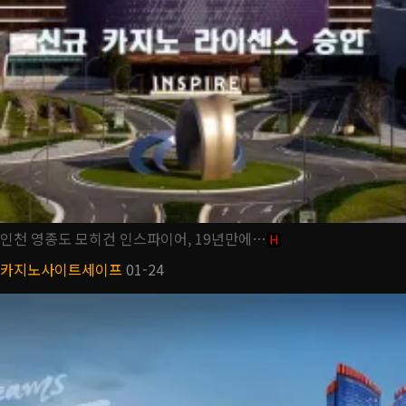
인천 영종도 모히건 인스파이어, 19년만에…
H
카지노사이트세이프
01-24