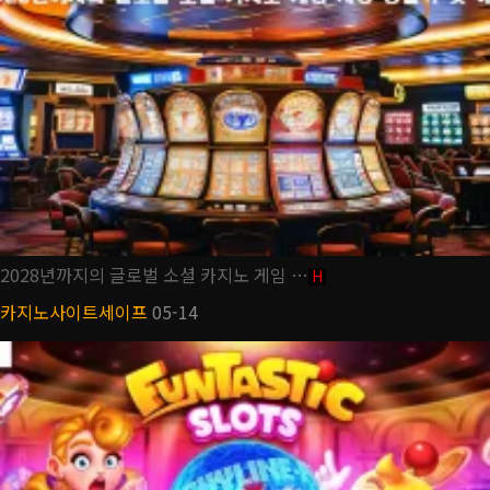
2028년까지의 글로벌 소셜 카지노 게임 …
H
카지노사이트세이프
05-14