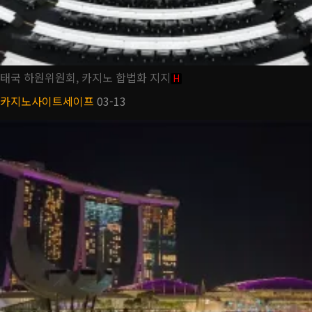
태국 하원위원회, 카지노 합법화 지지
H
카지노사이트세이프
03-13