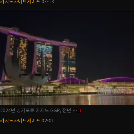
카지노사이트세이프
03-13
2024년 싱가포르 카지노 GGR, 전년 …
H
카지노사이트세이프
02-01