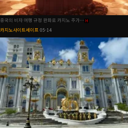
중국의 비자 여행 규정 완화로 카지노 주가…
H
카지노사이트세이프
05-14