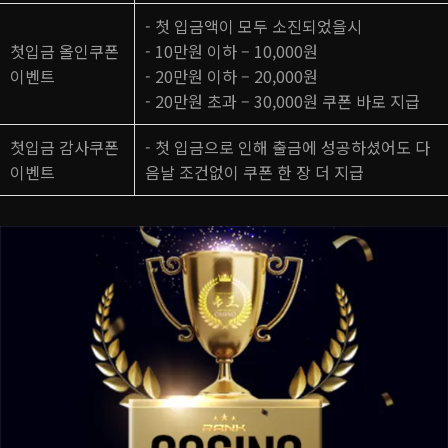
- 첫 입금액이 모두 소진되었을시
첫입금 올인쿠폰
- 10만원 이하 – 10,000원
이벤트
- 20만원 이하 – 20,000원
- 20만원 초과 – 30,000원 쿠폰 바로 지급
첫입금 감사쿠폰
- 첫 입금으로 인해 출금에 성공하셨어도 다
이벤트
음날 조건없이 쿠폰 한 장 더 지급