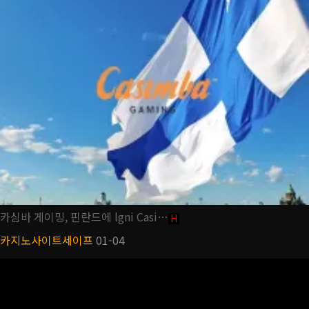
카심바 게이밍, 핀란드에 lgni Casi…
H
카지노사이트세이프
01-04