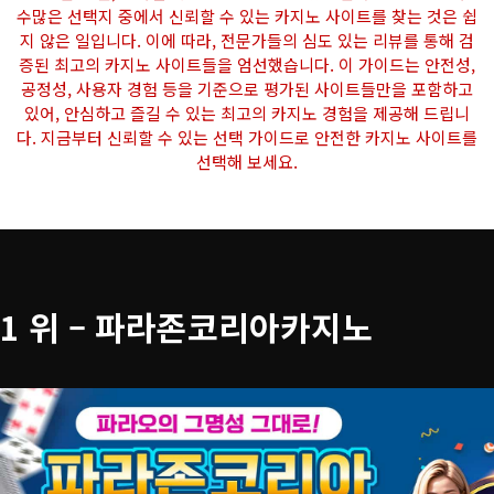
수많은 선택지 중에서 신뢰할 수 있는 카지노 사이트를 찾는 것은 쉽
지 않은 일입니다. 이에 따라, 전문가들의 심도 있는 리뷰를 통해 검
증된 최고의 카지노 사이트들을 엄선했습니다. 이 가이드는 안전성,
공정성, 사용자 경험 등을 기준으로 평가된 사이트들만을 포함하고
있어, 안심하고 즐길 수 있는 최고의 카지노 경험을 제공해 드립니
다. 지금부터 신뢰할 수 있는 선택 가이드로 안전한 카지노 사이트를
선택해 보세요.
1 위 – 파라존코리아카지노