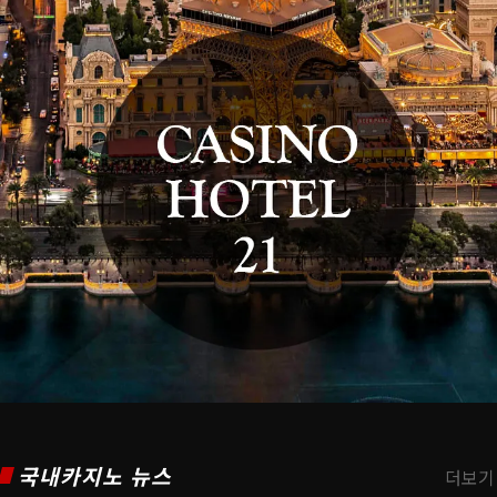
국내카지노 뉴스
더보기