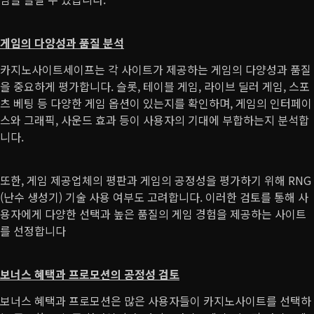
게임의 다양성과 품질 분석
카지노사이트세이프는 각 사이트가 제공하는 게임의 다양성과 품질
을 중요하게 평가합니다. 슬롯, 테이블 게임, 라이브 딜러 게임, 스포
츠 베팅 등 다양한 게임 옵션이 있는지를 확인하며, 게임의 인터페이
스와 그래픽, 사운드 효과 등이 사용자의 기대에 부합하는지 분석합
니다.
또한, 게임 제공업체의 평판과 게임의 공정성을 평가하기 위해 RNG
(난수 생성기) 기술 사용 여부도 고려합니다. 이러한 검토를 통해 사
용자에게 다양한 선택과 높은 품질의 게임 경험을 제공하는 사이트
를 선정합니다
보너스 혜택과 프로모션의 공정성 검토
보너스 혜택과 프로모션은 많은 사용자들이 카지노사이트를 선택하