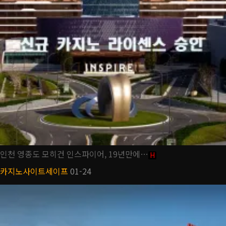
인천 영종도 모히건 인스파이어, 19년만에…
H
카지노사이트세이프
01-24