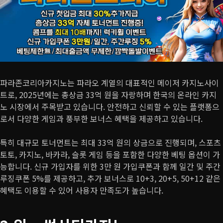
파라존코리아카지노는 파라오 계열의 대표적인 메이저 카지노사이
트로, 2025년에는 총상금 33억 원을 자랑하며 한국의 온라인 카지
노 시장에서 주목받고 있습니다. 안전하고 신뢰할 수 있는 플랫폼으
로서 다양한 게임과 풍부한 보너스 혜택을 제공하고 있습니다.
특히 대규모 토너먼트는 최대 33억 원의 상금으로 진행되며, 스포츠
토토, 카지노, 바카라, 슬롯 게임 등을 포함한 다양한 베팅 옵션이 가
능합니다. 신규 가입자를 위한 3만 원 가입쿠폰과 함께 일간 및 주간
루징쿠폰 5%를 제공하고, 추가 보너스로 10+3, 20+5, 50+12 같은
혜택도 이용할 수 있어 사용자 만족도가 높습니다.