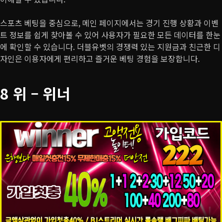
스포츠 베팅을 중심으로, 메인 페이지에서는 경기 진행 상황과 이벤
트 정보를 쉽게 찾아볼 수 있어 사용자가 필요한 모든 데이터를 한눈
에 확인할 수 있습니다. 더블유벳의 경쟁력 있는 지원금과 친근한 디
자인은 이용자에게 편리하고 즐거운 베팅 경험을 보장합니다.
8 위 – 위너