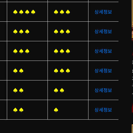
♠ ♠ ♠ ♠
♠ ♠ ♠
상세정보
♠ ♠ ♠
♠ ♠ ♠
상세정보
♠ ♠ ♠
♠ ♠ ♠
상세정보
♠ ♠
♠ ♠ ♠
상세정보
♠ ♠
♠ ♠
상세정보
♠ ♠
♠
상세정보