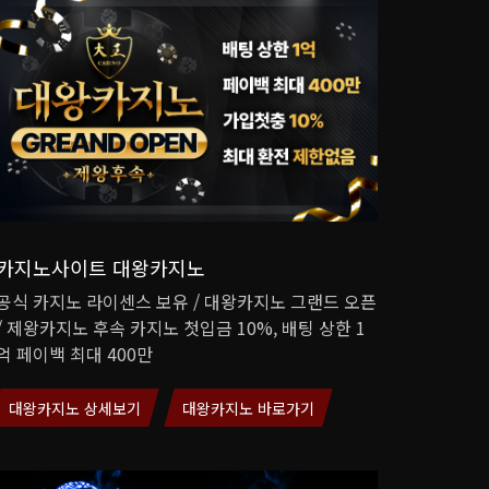
카지노사이트 대왕카지노
공식 카지노 라이센스 보유 / 대왕카지노 그랜드 오픈
/ 제왕카지노 후속 카지노 첫입금 10%, 배팅 상한 1
억 페이백 최대 400만
대왕카지노 상세보기
대왕카지노 바로가기