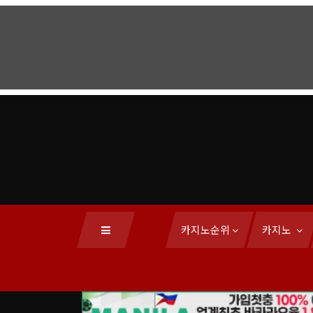
카지노순위
카지노