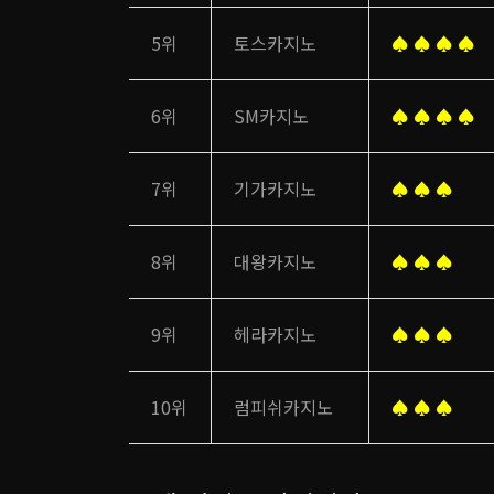
5위
토스카지노
♠ ♠ ♠ ♠
6위
SM카지노
♠ ♠ ♠ ♠
7위
기가카지노
♠ ♠ ♠
8위
대왕카지노
♠ ♠ ♠
9위
헤라카지노
♠ ♠ ♠
10위
럼피쉬카지노
♠ ♠ ♠