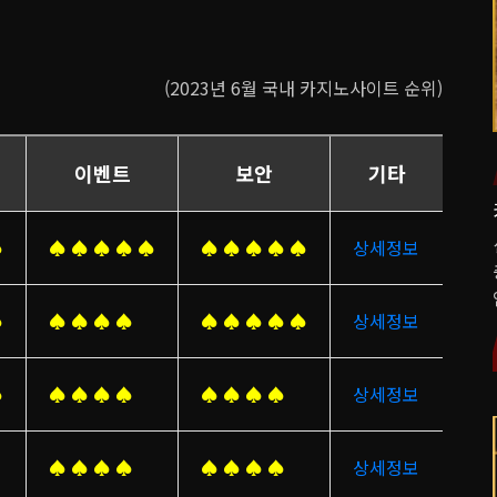
(2023년 6월 국내 카지노사이트 순위)
이벤트
보안
기타
♠
♠ ♠ ♠ ♠ ♠
♠ ♠ ♠ ♠ ♠
상세정보
♠
♠ ♠ ♠ ♠
♠ ♠ ♠ ♠ ♠
상세정보
♠
♠ ♠ ♠ ♠
♠ ♠ ♠ ♠
상세정보
♠ ♠ ♠ ♠
♠ ♠ ♠ ♠
상세정보