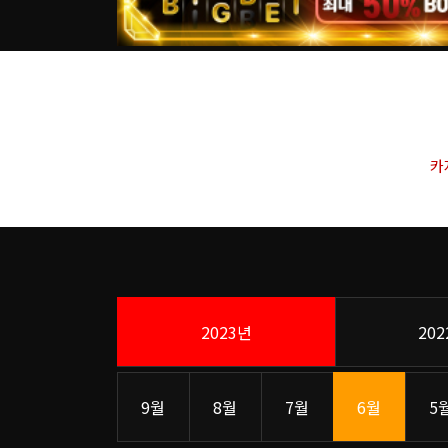
카
2023년
20
9월
8월
7월
6월
5