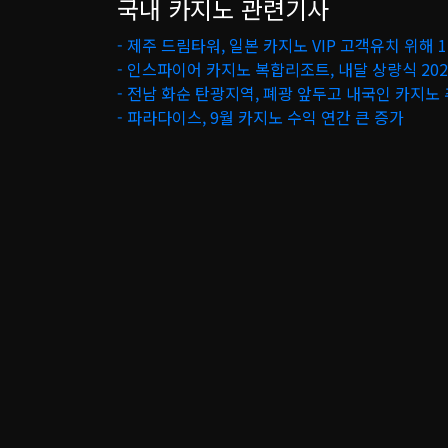
국내 카지노 관련기사
- 제주 드림타워, 일본 카지노 VIP 고객유치 위해 
- 인스파이어 카지노 복합리조트, 내달 상량식 20
- 전남 화순 탄광지역, 폐광 앞두고 내국인 카지노
- 파라다이스, 9월 카지노 수익 연간 큰 증가