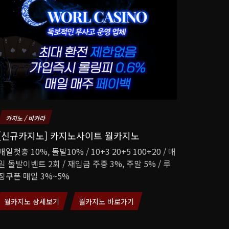
카지노 / 바카라
[신규카지노] 카지노사이트 월카지노
매일첫충 10%, 돌발10% / 10+3 20+5 100+20 / 매
일 돌발이벤트 2회 / 재입금 주중 3%, 주말 5% / 루
징쿠폰 매일 3%~5%
월카지노 상세보기
월카지노 바로가기