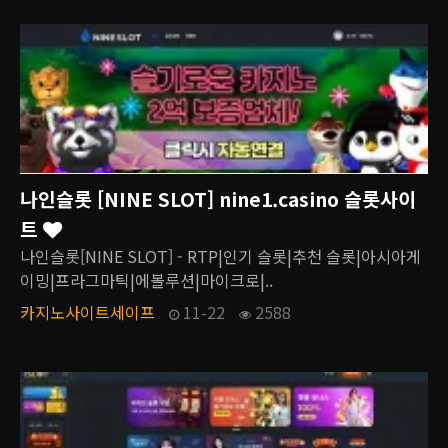
나인슬롯 [NINE SLOT] nine1.casino 슬롯사이
트
나인슬롯[NINE SLOT] - RTP|인기 슬롯|추천 슬롯|아시아게
이밍|프라그마틱|에볼루션|마이크로|..
카지노사이트세이프
11-22
2588