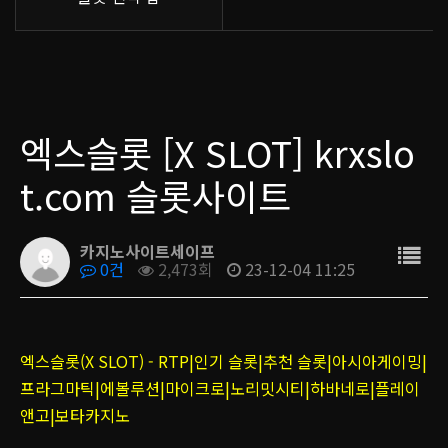
엑스슬롯 [X SLOT] krxslo
t.com 슬롯사이트
카지노사이트세이프
0건
2,473회
23-12-04 11:25
엑스슬롯(X SLOT) - RTP|인기 슬롯|추천 슬롯|아시아게이밍|
프라그마틱|에볼루션|마이크로|노리밋시티|하바네로|플레이
앤고|보타카지노