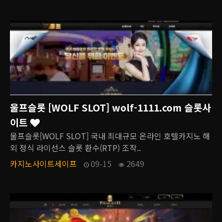
울프슬롯 [WOLF SLOT] wolf-1111.com 슬롯사
이트
울프슬롯[WOLF SLOT] 국내 최대규모 온라인 호텔카지노 해
외 정식 라이선스 슬롯 환수(RTP) 조작..
카지노사이트세이프
09-15
2649