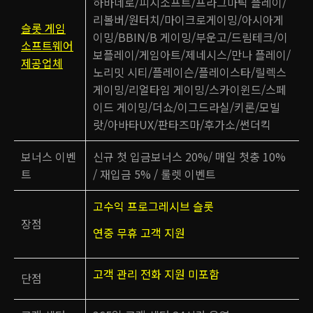
하바네로/피지소프트/프라그마틱 플레이/
리볼버/원터치/마이크로게이밍/아시아게
슬롯 게임
이밍/BBIN/B 게이밍/부운고/드림테크/이
소프트웨어
보플레이/게임아트/제네시스/만나 플레이/
제공업체
노리밋 시티/플레이슨/플레이스타/릴렉스
게이밍/리얼타임 게이밍/스카이윈드/스페
이드 게이밍/더쇼/이그드라실/키론/모빌
랏/아바타UX/판타즈마/후가소/썬더킥
보너스 이벤
신규 첫 입금보너스 20%/ 매일 첫충 10%
트
/ 재입금 5% / 룰렛 이벤트
고수익 프로그레시브 슬롯
장점
연중 무휴 고객 지원
고객 관리 전화 지원 미포함
단점