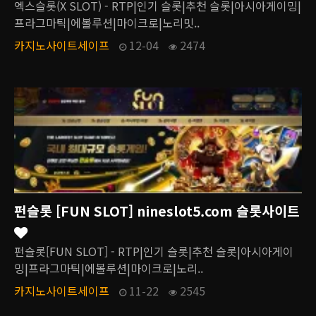
엑스슬롯(X SLOT) - RTP|인기 슬롯|추천 슬롯|아시아게이밍|
프라그마틱|에볼루션|마이크로|노리밋..
카지노사이트세이프
12-04
2474
펀슬롯 [FUN SLOT] nineslot5.com 슬롯사이트
펀슬롯[FUN SLOT] - RTP|인기 슬롯|추천 슬롯|아시아게이
밍|프라그마틱|에볼루션|마이크로|노리..
카지노사이트세이프
11-22
2545