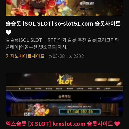
솔슬롯 [SOL SLOT] so-slot51.com 슬롯사이트
솔슬롯[SOL SLOT] - RTP|인기 슬롯|추천 슬롯|프라그마틱
플레이|에볼루션|벳소프트|아시..
카지노사이트세이프
03-28
2232
엑스슬롯 [X SLOT] krxslot.com 슬롯사이트