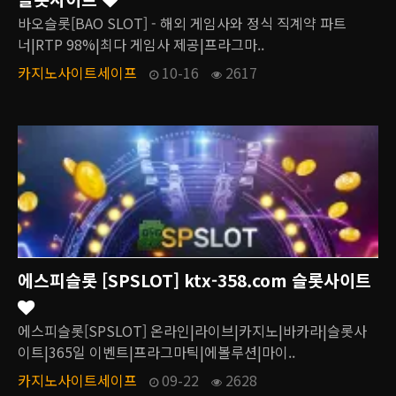
바오슬롯[BAO SLOT] - 해외 게임사와 정식 직계약 파트
너|RTP 98%|최다 게임사 제공|프라그마..
카지노사이트세이프
10-16
2617
에스피슬롯 [SPSLOT] ktx-358.com 슬롯사이트
에스피슬롯[SPSLOT] 온라인|라이브|카지노|바카라|슬롯사
이트|365일 이벤트|프라그마틱|에볼루션|마이..
카지노사이트세이프
09-22
2628