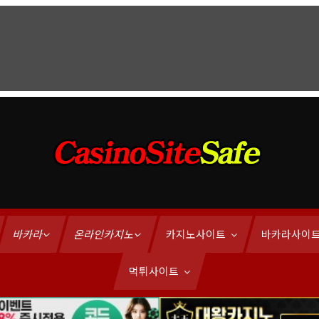
바카라
온라인카지노
카지노사이트
바카라사이
먹튀사이트