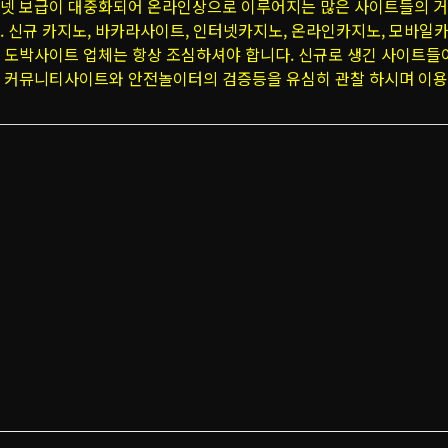
넷 보급이 대중화되어 온라인상으로 이루어지는 많은 사이트들의 거
. 신규 카지노, 바카라사이트, 인터넷카지노, 온라인카지노, 모바일
 도박사이트 업체는 항상 조심하셔야 합니다. 신규로 생긴 사이트들이
 커뮤니티사이트와 안전놀이터의 검증등을 유심히 관찰 하시며 이용