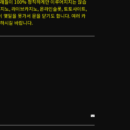
래들이 100% 정직하게만 이루어지지는 않습
카지노, 라이브카지노, 온라인슬롯, 토토사이트,
 몇일을 못가서 문을 닫기도 합니다. 여러 카
하시길 바랍니다.