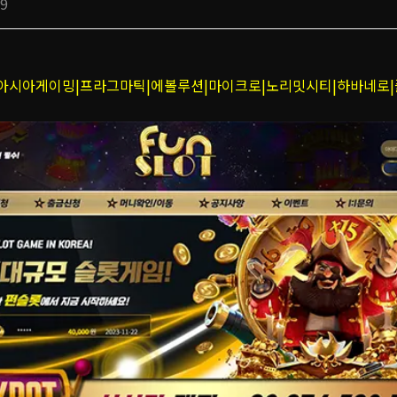
09
천 슬롯|아시아게이밍|프라그마틱|에볼루션|마이크로|노리밋시티|하바네