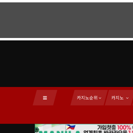
카지노순위
카지노