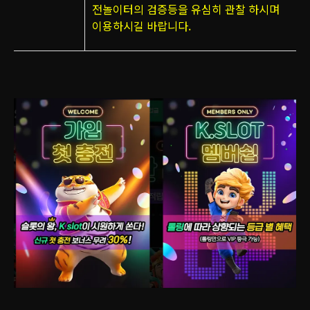
전놀이터의 검증등을 유심히 관찰 하시며
이용하시길 바랍니다.