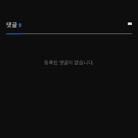
댓글
0
등록된 댓글이 없습니다.