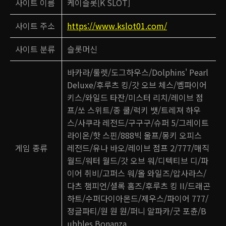
사이트 이름
케이슬롯[K SLOT]
사이트 주소
https://www.kslot01.com/
사이트 분류
슬롯머신
바카라/룰렛/도그하우스/Dolphins' Pearl
Deluxe/후루츠 킹/갓 오브 체스/벰파이어
키스/와일드 타잔/미스터 리치/레이브 점
프/쏘 스위트/종 쿨/럭키 뱃/트레져 하우
스/사쿠라 레전드/구구구/슈퍼 5/그레이트
라이온/핫 스핀/888빅 울프/몽키 오피스
게임 종류
레전드/유나 바오/레이브 점프 2/777/매직
월드/워터 월드/갓 오브 워/디텍티브 디/파
이어 취비/고퍼스 워/올 와일즈/압사라스/
다츠 챔피언/셜록 홈즈/후루츠 킹 II/드래곤
하트/수퍼다이아몬드/제우스/파이어 777/
정글파티/원 원 원/퍼니 알파카/굿 포츈/B
ubbles Bonanza