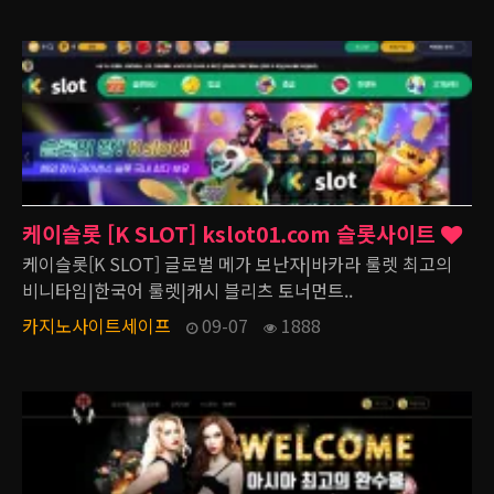
케이슬롯 [K SLOT] kslot01.com 슬롯사이트
케이슬롯[K SLOT] 글로벌 메가 보난자|바카라 룰렛 최고의
비니타임|한국어 룰렛|캐시 블리츠 토너먼트..
카지노사이트세이프
09-07
1888