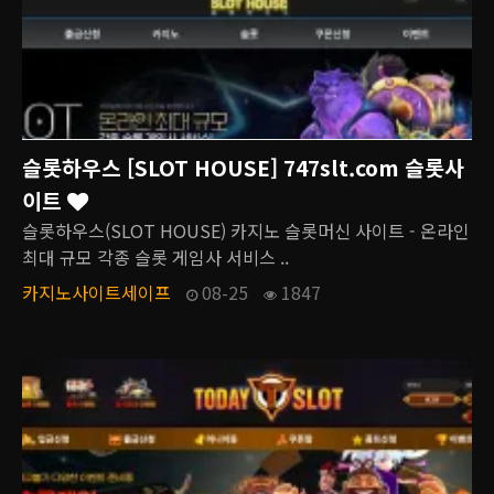
슬롯하우스 [SLOT HOUSE] 747slt.com 슬롯사
이트
슬롯하우스(SLOT HOUSE) 카지노 슬롯머신 사이트 - 온라인
최대 규모 각종 슬롯 게임사 서비스 ..
카지노사이트세이프
08-25
1847