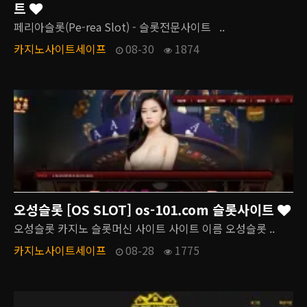
트
페리아슬롯(Pe-rea Slot) - 슬롯전문사이트 ..
카지노사이트세이프
08-30
1874
오성슬롯 [OS SLOT] os-101.com 슬롯사이트
오성슬롯 카지노 슬롯머신 사이트 사이트 이름 오성슬롯 ..
카지노사이트세이프
08-28
1775