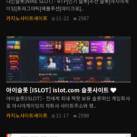
나인슬롯[NINE SLOT] - RTP|인기 슬롯|추천 슬롯|아시아게
이밍|프라그마틱|에볼루션|마이크로|..
카지노사이트세이프
11-22
2587
아이슬롯 [ISLOT] islot.com 슬롯사이트
아이슬롯[ISLOT] - 전세계 최대 잭팟 보유 슬롯머신 게임회사
로 아시아게이밍의 자회사 사이트주소와 평..
카지노사이트세이프
11-17
2598