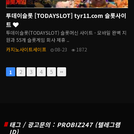
투데이슬롯 [TODAYSLOT] tyr11.com 슬롯사이
트
투데이슬롯(TODAYSLOT) 슬롯머신 사이트 - 모바일 완벽 지
원과 55개 슬롯게임 회사 제휴 ..
카지노사이트세이프
08-23
1872
2
3
4
5
1
태그 / 광고문의 : PROBIZ247 (텔레그램
ID)