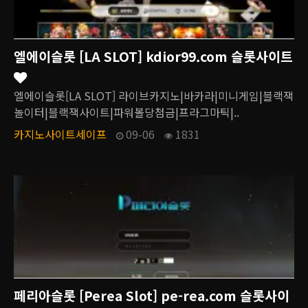
엘에이슬롯 [LA SLOT] kdior99.com 슬롯사이트
엘에이슬롯[LA SLOT] 라이브카지노|바카라|미니게임|블랙잭
놀이터|블랙잭사이트|파워볼당첨금|프라그마틱|..
카지노사이트세이프
09-06
1831
페리아슬롯 [Perea Slot] pe-rea.com 슬롯사이