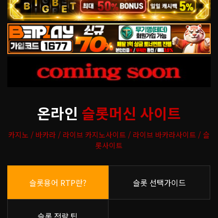
온라인
슬롯머신 사이트
카지노 / 바카라 / 라이브 카지노사이트 / 라이브 바카라사이트 / 슬
롯사이트
슬롯용어 RTP란?
슬롯 선택가이드
슬롯 전략 팁