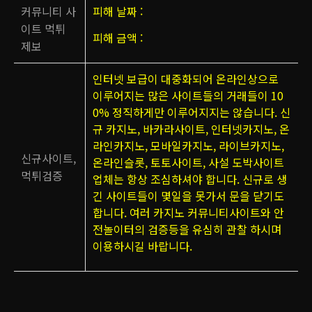
커뮤니티 사
피해 날짜 :
이트 먹튀
피해 금액 :
제보
인터넷 보급이 대중화되어 온라인상으로
이루어지는 많은 사이트들의 거래들이 10
0% 정직하게만 이루어지지는 않습니다. 신
규 카지노, 바카라사이트, 인터넷카지노, 온
라인카지노, 모바일카지노, 라이브카지노,
신규사이트,
온라인슬롯, 토토사이트, 사설 도박사이트
먹튀검증
업체는 항상 조심하셔야 합니다. 신규로 생
긴 사이트들이 몇일을 못가서 문을 닫기도
합니다. 여러 카지노 커뮤니티사이트와 안
전놀이터의 검증등을 유심히 관찰 하시며
이용하시길 바랍니다.