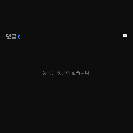
댓글
0
등록된 댓글이 없습니다.