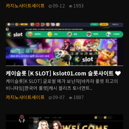
카지노사이트세이프
09-12
1953
케이슬롯 [K SLOT] kslot01.com 슬롯사이트
케이슬롯[K SLOT] 글로벌 메가 보난자|바카라 룰렛 최고의
비니타임|한국어 룰렛|캐시 블리츠 토너먼트..
카지노사이트세이프
09-07
1887