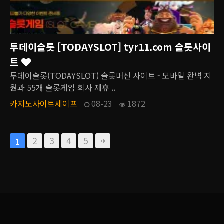
투데이슬롯 [TODAYSLOT] tyr11.com 슬롯사이
트
투데이슬롯(TODAYSLOT) 슬롯머신 사이트 - 모바일 완벽 지
원과 55개 슬롯게임 회사 제휴 ..
카지노사이트세이프
08-23
1872
2
3
4
5
1