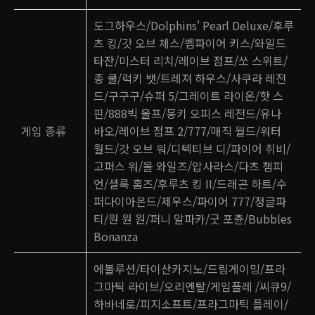
도그하우스/Dolphins' Pearl Deluxe/후루
츠 킹/갓 오브 체스/벰파이어 키스/와일드
타잔/미스터 리치/레이브 점프/쏘 스위트/
종 쿨/럭키 뱃/트레져 하우스/사쿠라 레전
드/구구구/슈퍼 5/그레이트 라이온/핫 스
핀/888빅 울프/몽키 오피스 레전드/유나
게임 종류
바오/레이브 점프 2/777/매직 월드/워터
월드/갓 오브 워/디텍티브 디/파이어 취비/
고퍼스 워/올 와일즈/압사라스/다츠 챔피
언/셜록 홈즈/후루츠 킹 II/드래곤 하트/수
퍼다이아몬드/제우스/파이어 777/정글파
티/원 원 원/퍼니 알파카/굿 포츈/Bubbles
Bonanza
에볼루션/타이산카지노/드림게이밍/프라
그마틱 라이브/오리엔탈/게임플레 /씨큐9/
하바네로/피지소프트/프라그마틱 플레이/