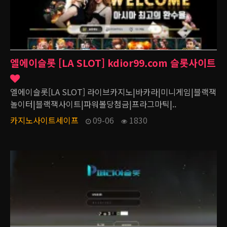
엘에이슬롯 [LA SLOT] kdior99.com 슬롯사이트
엘에이슬롯[LA SLOT] 라이브카지노|바카라|미니게임|블랙잭
놀이터|블랙잭사이트|파워볼당첨금|프라그마틱|..
카지노사이트세이프
09-06
1830