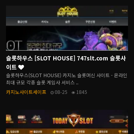
슬롯하우스 [SLOT HOUSE] 747slt.com 슬롯사
이트
슬롯하우스(SLOT HOUSE) 카지노 슬롯머신 사이트 - 온라인
최대 규모 각종 슬롯 게임사 서비스 ..
카지노사이트세이프
08-25
1845