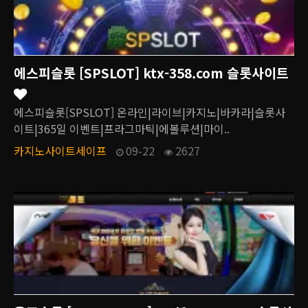
에스피슬롯 [SPSLOT] ktx-358.com 슬롯사이트
에스피슬롯[SPSLOT] 온라인|라이브|카지노|바카라|슬롯사
이트|365일 이벤트|프라그마틱|에볼루션|마이..
카지노사이트세이프
09-22
2627