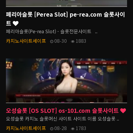
페리아슬롯 [Perea Slot] pe-rea.com 슬롯사이
트
페리아슬롯(Pe-rea Slot) - 슬롯전문사이트 ..
카지노사이트세이프
08-30
1883
오성슬롯 [OS SLOT] os-101.com 슬롯사이트
오성슬롯 카지노 슬롯머신 사이트 사이트 이름 오성슬롯 ..
카지노사이트세이프
08-28
1783