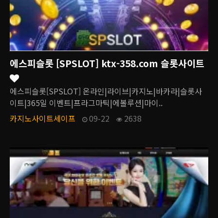
에스피슬롯 [SPSLOT] ktx-358.com 슬롯사이트
에스피슬롯[SPSLOT] 온라인|라이브|카지노|바카라|슬롯사
이트|365일 이벤트|프라그마틱|에볼루션|마이..
카지노사이트세이프
09-22
2638