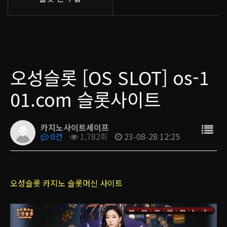
오성슬롯 [OS SLOT] os-1
01.com 슬롯사이트
카지노사이트세이프
0건
1,782회
23-08-28 12:25
오성슬롯 카지노 슬롯머신 사이트