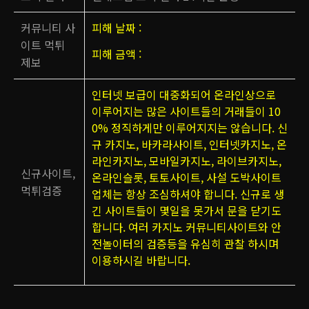
커뮤니티 사
피해 날짜 :
이트 먹튀
피해 금액 :
제보
인터넷 보급이 대중화되어 온라인상으로
이루어지는 많은 사이트들의 거래들이 10
0% 정직하게만 이루어지지는 않습니다. 신
규 카지노, 바카라사이트, 인터넷카지노, 온
라인카지노, 모바일카지노, 라이브카지노,
신규사이트,
온라인슬롯, 토토사이트, 사설 도박사이트
먹튀검증
업체는 항상 조심하셔야 합니다. 신규로 생
긴 사이트들이 몇일을 못가서 문을 닫기도
합니다. 여러 카지노 커뮤니티사이트와 안
전놀이터의 검증등을 유심히 관찰 하시며
이용하시길 바랍니다.