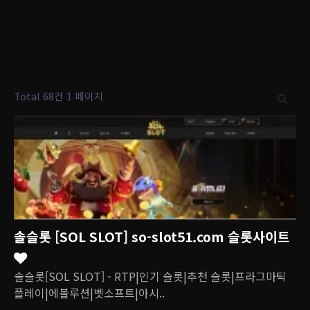
Total 68건
1 페이지
솔슬롯 [SOL SLOT] so-slot51.com 슬롯사이트
솔슬롯[SOL SLOT] - RTP|인기 슬롯|추천 슬롯|프라그마틱
플레이|에볼루션|벳소프트|아시..