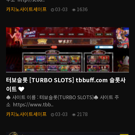
카지노사이트세이프
03-03
1636
터보슬롯 [TURBO SLOTS] tbbuff.com 슬롯사
이트
♠ 사이트 이름 : 터보슬롯(TURBO SLOTS)♠ 사이트 주
소 https://www.tbb..
카지노사이트세이프
03-03
2178