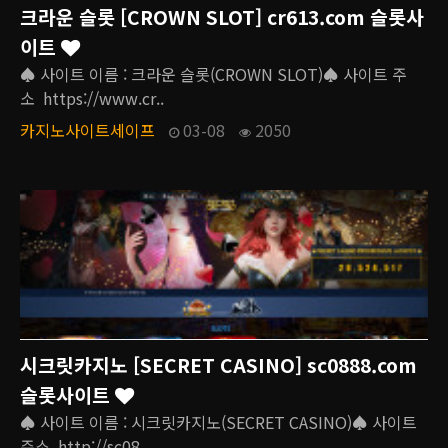
크라운 슬롯 [CROWN SLOT] cr613.com 슬롯사
이트
♠ 사이트 이름 : 크라운 슬롯(CROWN SLOT)♠ 사이트 주
소 https://www.cr..
카지노사이트세이프
03-08
2050
시크릿카지노 [SECRET CASINO] sc0888.com
슬롯사이트
♠ 사이트 이름 : 시크릿카지노(SECRET CASINO)♠ 사이트
주소 http://sc08..