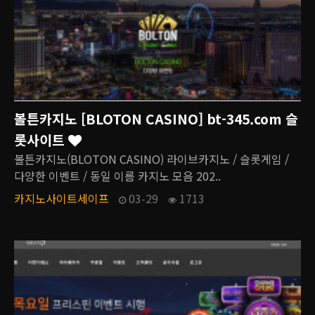
볼튼카지노 [BLOTON CASINO] bt-345.com 슬
롯사이트
볼튼카지노(BLOTON CASINO) 라이브카지노 / 슬롯게임 /
다양한 이벤트 / 동일 이름 카지노 모음 202..
카지노사이트세이프
03-29
1713