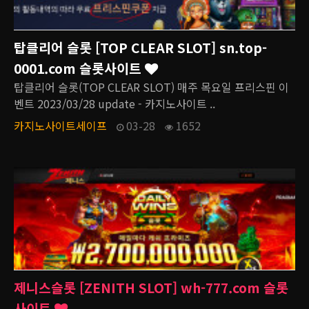
탑클리어 슬롯 [TOP CLEAR SLOT] sn.top-
0001.com 슬롯사이트
탑클리어 슬롯(TOP CLEAR SLOT) 매주 목요일 프리스핀 이
벤트 2023/03/28 update - 카지노사이트 ..
카지노사이트세이프
03-28
1652
제니스슬롯 [ZENITH SLOT] wh-777.com 슬롯
사이트