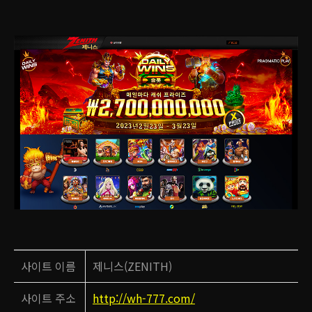
사이트 이름
제니스(ZENITH)
사이트 주소
http://wh-777.com/