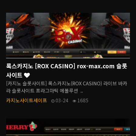
록스카지노 [ROX CASINO] rox-max.com 슬롯
사이트
[카지노 슬롯사이트] 록스카지노(ROX CASINO) 라이브 바카
라 슬롯사이트 프라그마틱 에볼루션 ..
카지노사이트세이프
03-24
1685