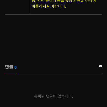
증, 안전 놀이터 등을 유심히 관찰 하시며
이용하시길 바랍니다.
댓글
0
등록된 댓글이 없습니다.