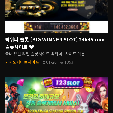
빅위너 슬롯 [BIG WINNER SLOT] 24k45.com
슬롯사이트
국내 유일 리얼 슬롯사이트 빅위너 사이트 이름 ..
카지노사이트세이프
01-20
1853