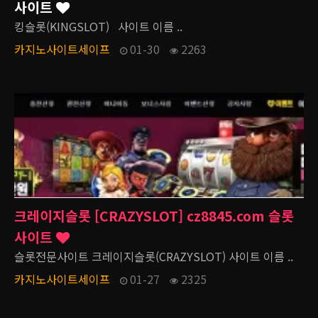
사이트
킹슬롯(KINGSLOT) 사이트 이름 ..
카지노사이트세이프
01-30
2263
크레이지슬롯 [CRAZYSLOT] cz8845.com 슬롯
사이트
슬롯전문사이트 크레이지슬롯(CRAZYSLOT) 사이트 이름 ..
카지노사이트세이프
01-27
2325