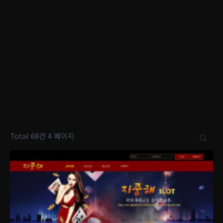
Total 68건
4 페이지