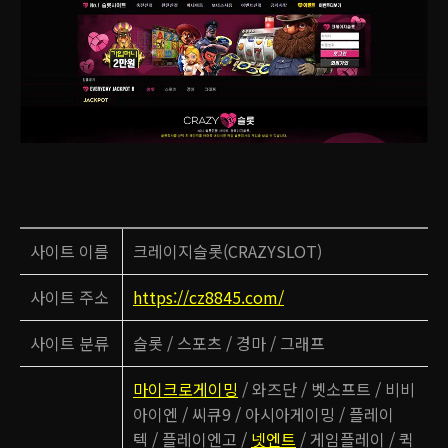
사이트 이름
크레이지슬롯(CRAZYSLOT)
사이트 주소
https://cz8845.com/
사이트 분류
슬롯 / 스포츠 / 경마 / 그래프
마이크로게이밍
/ 와즈단 / 벳소프트 / 비비
아이엔 / 씨큐9 / 아시아게이밍 / 플레이
텍 / 플레이엔고 /
넷엔트
/ 게임플레이 / 퀵