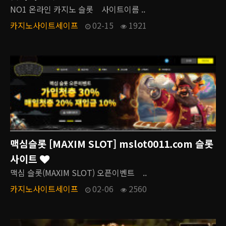
NO1 온라인 카지노 슬롯 사이트이름 ..
카지노사이트세이프
02-15
1921
맥심슬롯 [MAXIM SLOT] mslot0011.com 슬롯
사이트
맥심 슬롯(MAXIM SLOT) 오픈이벤트 ..
카지노사이트세이프
02-06
2560