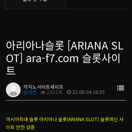
아리아나슬롯 [ARIANA SL
OT] ara-f7.com 슬롯사이
트
카지노사이트세이프
0건
2,611회
22-08-04 16:55
아시아최대 슬롯 아리아나 슬롯(ARIANA SLOT) 슬롯머신 사
이트 안전 검증