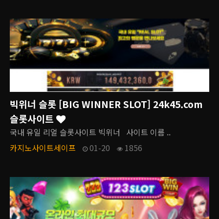
빅위너 슬롯 [BIG WINNER SLOT] 24k45.com
슬롯사이트
국내 유일 리얼 슬롯사이트 빅위너 사이트 이름 ..
카지노사이트세이프
01-20
1856