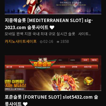
지중해슬롯 [MEDITERRANEAN SLOT] sig-
2023.com 슬롯사이트
모바일 완벽 지원 국내 최대 규모 실시간 슬롯 사이트..
카지노사이트세이프
02-16
1858
포춘슬롯 [FORTUNE SLOT] slot5432.com 슬
롯사이트