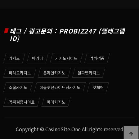
태그 / 광고문의 : PROBIZ247 (텔레그램
ID)
카지노
바카라
카지노사이트
먹튀검증
파라오카지노
온라인카지노
알파벳카지노
소울카지노
에볼루션라이트닝카지노
벳페어
먹튀검증사이트
마마카지노
Copyright © CasinoSite.One All rights reserved