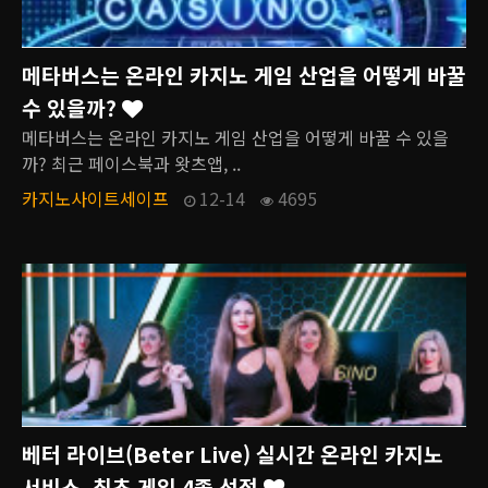
메타버스는 온라인 카지노 게임 산업을 어떻게 바꿀
수 있을까?
메타버스는 온라인 카지노 게임 산업을 어떻게 바꿀 수 있을
까? 최근 페이스북과 왓츠앱, ..
카지노사이트세이프
12-14
4695
베터 라이브(Beter Live) 실시간 온라인 카지노
서비스, 최초 게임 4종 선정