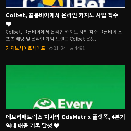
Colbet, 콜롬비아에서 온라인 카지노 사업 착수
Colbet, 콜롬비아에서 온라인 카지노 사업 착수 콜롬비아 스
포츠 베팅 및 온라인 게임 브랜드 Colbet 은&..
카지노사이트세이프
01-24
4491
에브리매트릭스 자사의 OdsMatrix 플랫폼, 4분기
역대 매출 기록 달성