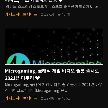
라이브 스트리밍 스포츠 및 e스포츠 솔루션 개발업체&nbs..
카지노사이트세이프
12-14
4370
Microgaming, 클래식 게임 비디오 슬롯 출시로
2021년 마무리
Microgaming, 클래식 게임 비디오 슬롯 출시로 2021년 마무
리 마이크로게이밍(Microgaming)은 ..
카지노사이트세이프
12-08
4361