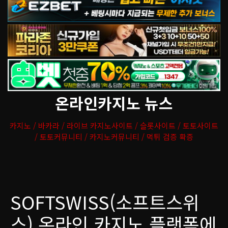
온라인카지노 뉴스
카지노 / 바카라 / 라이브 카지노사이트 / 슬롯사이트 / 토토사이트
/ 토토커뮤니티 / 카지노커뮤니티 / 먹튀 검증 확증
SOFTSWISS(소프트스위
스) 온라인 카지노 플랫폼에