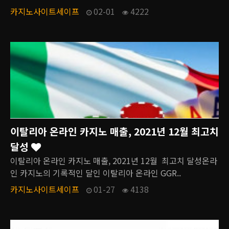
카지노사이트세이프
02-01
4222
이탈리아 온라인 카지노 매출, 2021년 12월 최고치
달성
이탈리아 온라인 카지노 매출, 2021년 12월 최고치 달성온라
인 카지노의 기록적인 달인 이탈리아 온라인 GGR..
카지노사이트세이프
01-27
4138