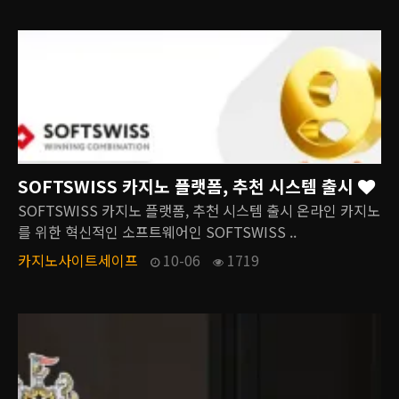
SOFTSWISS 카지노 플랫폼, 추천 시스템 출시
SOFTSWISS 카지노 플랫폼, 추천 시스템 출시 온라인 카지노
를 위한 혁신적인 소프트웨어인 SOFTSWISS ..
카지노사이트세이프
10-06
1719