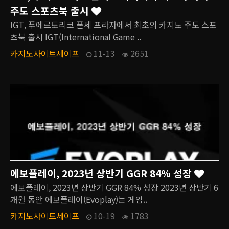
주도 스포츠북 출시
IGT, 푸에르토리코 폰세 프라자에서 최초의 카지노 주도 스포
츠북 출시 IGT(International Game ..
카지노사이트세이프
11-13
2651
에보플레이, 2023년 상반기 GGR 84% 성장
에보플레이, 2023년 상반기 GGR 84% 성장 2023년 상반기 6
개월 동안 에보플레이(Evoplay)는 게임..
카지노사이트세이프
10-19
1783