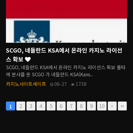
SCGO, 네들란드 KSA에서 온라인 카지노 라이선
스 확보
SCGO, 네들란드 KSA에서 온라인 카지노 라이선스 확보 몰타
에 본사를 둔 SCGO 가 네들란드 KSA(Kans..
카지노사이트세이프
06-27
1738
2
3
4
5
6
7
8
9
10
1