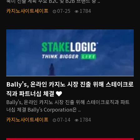
북미 진출 계획 주요 B2C 및 B2B 브랜드 중 ..
카지노사이트세이프
07-25
1784
Bally's, 온라인 카지노 시장 진출 위해 스테이크로
직과 파트너십 체결
Bally's, 온라인 카지노 시장 진출 위해 스테이크로직과 파트
너십 체결 Bally's Corporation은 ..
카지노사이트세이프
07-14
1784