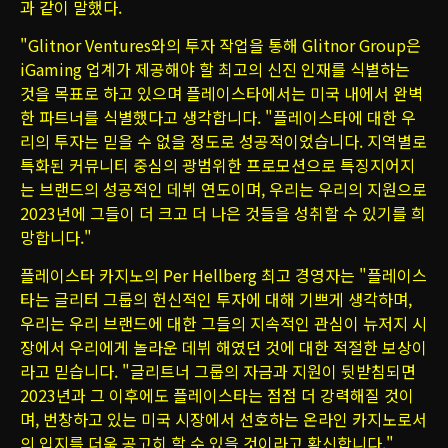
과 같이 말했다.
"Glitnor Ventures와의 투자 작업을 통해 Glitnor Group은
iGaming 업계가 제공해야 할 최고의 신진 인재를 식별하는
것을 목표로 하고 있으며 플레이스타에서는 미국 내에서 완벽
한 파트너를 식별했다고 생각합니다. "플레이스타에 대한 우
리의 투자는 믿을 수 없을 정도로 성공적이었습니다. 지역별로
특화된 커뮤니티 중심의 광범위한 프로모션으로 특징지어지
는 브랜드의 성공적인 데뷔 연도이며, 우리는 우리의 지원으로
2023년에 그들이 더 크고 더 나은 것들을 성취할 수 있기를 희
망합니다."
플레이스타 카지노의 Per Hellberg 최고 경영자는 "플레이스
타는 글리터 그룹의 헌신적인 투자에 대해 기쁘게 생각하며,
우리는 우리 브랜드에 대한 그들의 지속적인 관심이 뉴저지 시
장에서 우리에게 놀라운 데뷔 해였던 것에 대한 적절한 보상이
라고 믿습니다. "글리트너 그룹의 자금과 지원이 뒷받침되면
2023년과 그 이후에도 플레이스타는 점점 더 강력해질 것이
며, 번창하고 있는 미국 시장에서 선호하는 온라인 카지노로서
의 입지를 더욱 공고히 할 수 있을 것이라고 확신합니다."