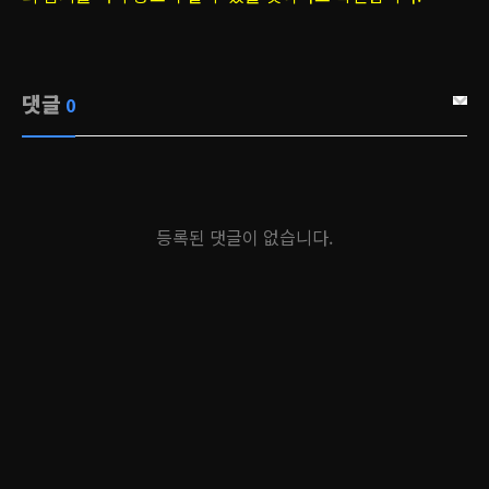
댓글
0
등록된 댓글이 없습니다.