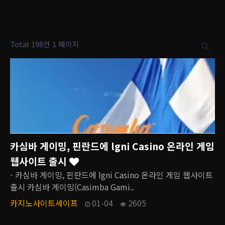
Total 198건
1 페이지
카심바 게이밍, 핀란드에 lgni Casino 온라인 게임
웹사이트 출시
- 카심바 게이밍, 핀란드에 lgni Casino 온라인 게임 웹사이트
출시 카심바 게이밍(Casimba Gami..
카지노사이트세이프
01-04
2605