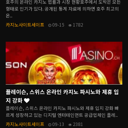
호주의 온라인 카지노 법률과 시장 현황호주에서 도박은 모든
형태로 인기가 있다. 공개된 통계 자료에 의하면 호주 최고의
온..
카지노사이트세이프
09-15
1782
플레이슨, 스위스 온라인 카지노 파시노와 제휴 입
지 강화
플레이슨, 스위스 온라인 카지노 파시노와 제휴 입지 강화 빠
르게 성장하고 있는 디지털 엔터테인먼트 공급업체인 플레..
카지노사이트세이프
09-13
2381