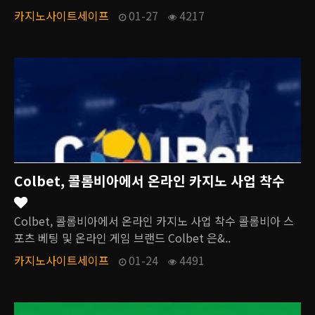
카지노사이트세이프
01-27
4217
Colbet, 콜롬비아에서 온라인 카지노 사업 착수
Colbet, 콜롬비아에서 온라인 카지노 사업 착수 콜롬비아 스
포츠 베팅 및 온라인 게임 브랜드 Colbet 은&..
카지노사이트세이프
01-24
4491