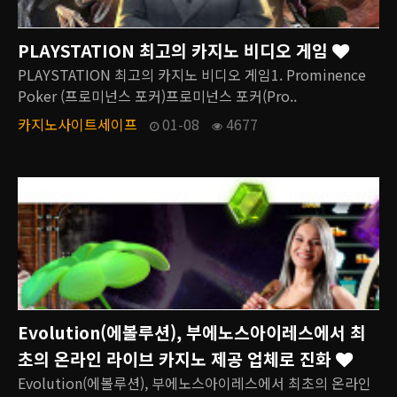
PLAYSTATION 최고의 카지노 비디오 게임
PLAYSTATION 최고의 카지노 비디오 게임1. Prominence
Poker (프로미넌스 포커)프로미넌스 포커(Pro..
카지노사이트세이프
01-08
4677
Evolution(에볼루션), 부에노스아이레스에서 최
초의 온라인 라이브 카지노 제공 업체로 진화
Evolution(에볼루션), 부에노스아이레스에서 최초의 온라인