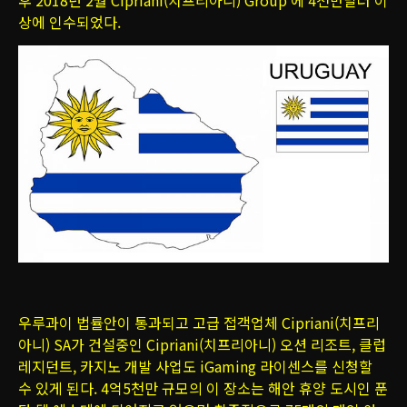
상에 인수되었다.
우루과이 법률안이 통과되고 고급 접객업체 Cipriani(치프리
아니) SA가 건설중인 Cipriani(치프리아니) 오션 리조트, 클럽
레지던트, 카지노 개발 사업도 iGaming 라이센스를 신청할
수 있게 된다. 4억5천만 규모의 이 장소는 해안 휴양 도시인 푼