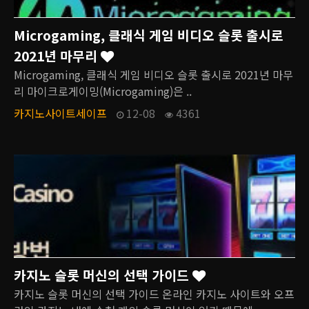
Microgaming, 클래식 게임 비디오 슬롯 출시로
2021년 마무리
Microgaming, 클래식 게임 비디오 슬롯 출시로 2021년 마무
리 마이크로게이밍(Microgaming)은 ..
카지노사이트세이프
12-08
4361
카지노 슬롯 머신의 선택 가이드
카지노 슬롯 머신의 선택 가이드 온라인 카지노 사이트와 오프