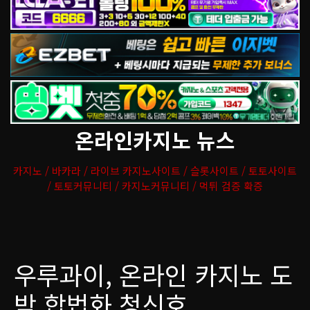
온라인카지노 뉴스
카지노 / 바카라 / 라이브 카지노사이트 / 슬롯사이트 / 토토사이트
/ 토토커뮤니티 / 카지노커뮤니티 / 먹튀 검증 확증
우루과이, 온라인 카지노 도
박 합법화 청신호