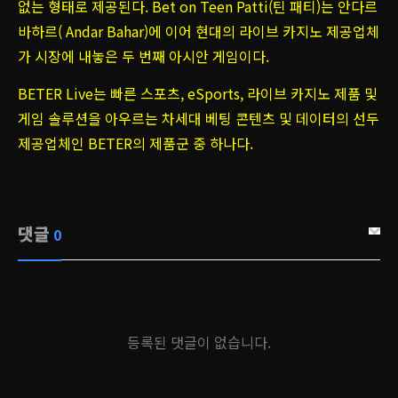
없는 형태로 제공된다. Bet on Teen Patti(틴 패티)는 안다르
바하르( Andar Bahar)에 이어 현대의 라이브 카지노 제공업체
가 시장에 내놓은 두 번째 아시안 게임이다.
BETER Live는 빠른 스포츠, eSports, 라이브 카지노 제품 및
게임 솔루션을 아우르는 차세대 베팅 콘텐츠 및 데이터의 선두
제공업체인 BETER의 제품군 중 하나다.
댓글
0
등록된 댓글이 없습니다.