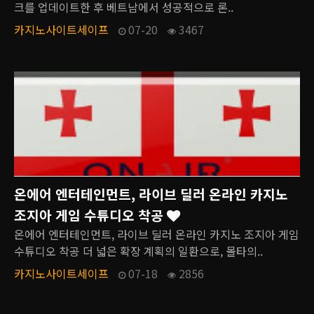
크를 업데이트한 후 베트남에서 성공적으로 론..
카지노사이트세이프
07-20
3467
온에어 엔터테인먼트, 라이브 딜러 온라인 카지노
조지아 게임 수튜디오 착공
온에어 엔터테인먼트, 라이브 딜러 온라인 카지노 조지아 게임
수튜디오 착공 더 넓은 확장 계획의 일환으로, 몰타의..
카지노사이트세이프
07-18
2856