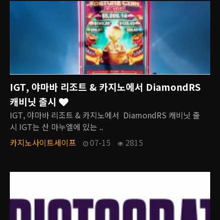
IGT, 야마바 리조트 & 카지노에서 DiamondRS
캐비닛 출시
IGT, 야마바 리조트 & 카지노에서 DiamondRS 캐비닛 출
시 IGT는 산 마누엘에 있는 ..
카지노사이트세이프
07-15
2815