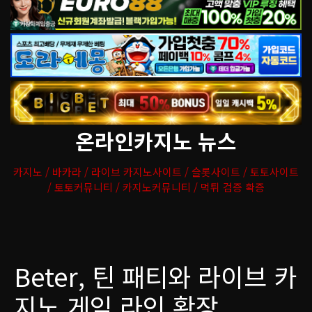
온라인카지노 뉴스
카지노 / 바카라 / 라이브 카지노사이트 / 슬롯사이트 / 토토사이트
/ 토토커뮤니티 / 카지노커뮤니티 / 먹튀 검증 확증
Beter, 틴 패티와 라이브 카
지노 게임 라인 확장