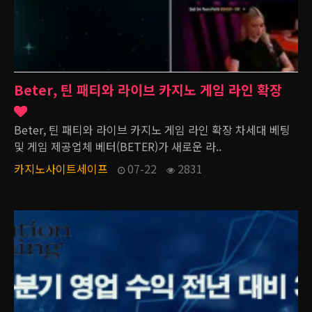
Beter, 틴 패티와 라이브 카지노 게임 라인 확장
Beter, 틴 패티와 라이브 카지노 게임 라인 확장 차세대 베팅
및 게임 제공업체 베터(BETER)가 새로운 라..
카지노사이트세이프
07-22
2831