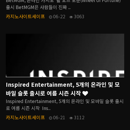
출시 BetMGM은 사람들이 진짜 ..
카지노사이트세이프
06-22
3063
Inspired Entertainment, 5개의 온라인 및 모
바일 슬롯 출시로 여름 시즌 시작
Inspired Entertainment, 5개의 온라인 및 모바일 슬롯 출시
로 여름 시즌 시작 Ins..
카지노사이트세이프
06-21
3112