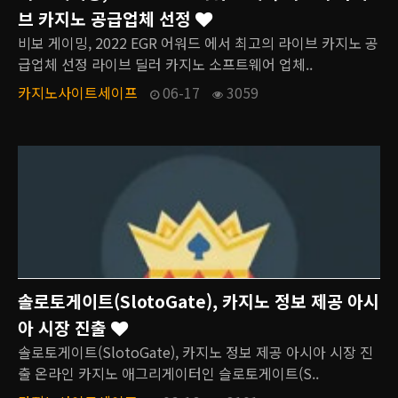
브 카지노 공급업체 선정
비보 게이밍, 2022 EGR 어워드 에서 최고의 라이브 카지노 공
급업체 선정 라이브 딜러 카지노 소프트웨어 업체..
카지노사이트세이프
06-17
3059
솔로토게이트(SlotoGate), 카지노 정보 제공 아시
아 시장 진출
솔로토게이트(SlotoGate), 카지노 정보 제공 아시아 시장 진
출 온라인 카지노 애그리게이터인 슬로토게이트(S..