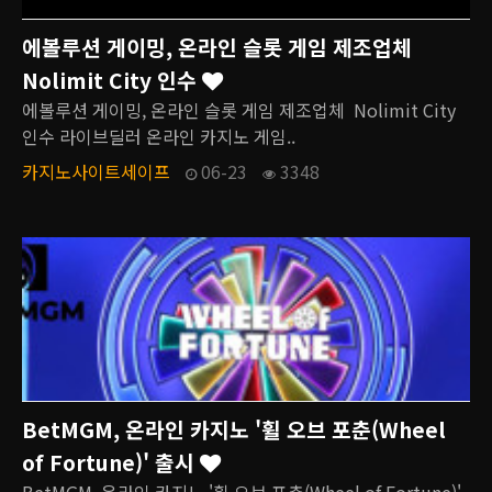
에볼루션 게이밍, 온라인 슬롯 게임 제조업체
Nolimit City 인수
에볼루션 게이밍, 온라인 슬롯 게임 제조업체 Nolimit City
인수 라이브딜러 온라인 카지노 게임..
카지노사이트세이프
06-23
3348
BetMGM, 온라인 카지노 '휠 오브 포춘(Wheel
of Fortune)' 출시
BetMGM, 온라인 카지노 '휠 오브 포춘(Wheel of Fortune)'