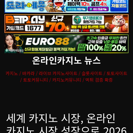
온라인카지노 뉴스
카지노 / 바카라 / 라이브 카지노사이트 / 슬롯사이트 / 토토사이트
/ 토토커뮤니티 / 카지노커뮤니티 / 먹튀 검증 확증
세계 카지노 시장, 온라인
카지노 시장 성장으로 2026