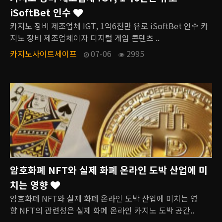
iSoftBet 인수
카지노 장비 제조업체 IGT, 1억6천만 유로 iSoftBet 인수 카
지노 장비 제조업체이자 디지털 게임 콘텐츠 ..
카지노사이트세이프
07-06
2995
암호화폐 NFT와 실제 화폐 온라인 도박 산업에 미
치는 영향
암호화폐 NFT와 실제 화폐 온라인 도박 산업에 미치는 영
향 NFT의 관련성은 실제 화폐 온라인 카지노 도박 공간..