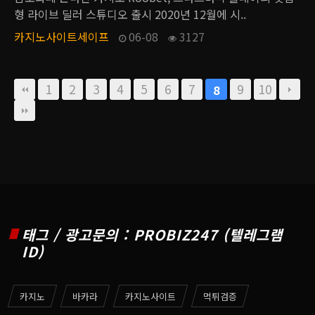
형 라이브 딜러 스튜디오 출시 2020년 12월에 시..
카지노사이트세이프
06-08
3127
1
2
3
4
5
6
7
9
10
8
태그 / 광고문의 : PROBIZ247 (텔레그램
ID)
카지노
바카라
카지노사이트
먹튀검증