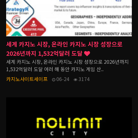
세계 카지노 시장, 온라인 카지노 시장 성장으로
2026년까지 1,532억달러 도달
세계 카지노 시장, 온라인 카지노 시장 성장으로 2026년까지
1,532억달러 도달 여러 해 동안 카지노 게임 산..
카지노사이트세이프
06-24
3174