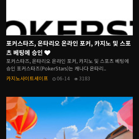
포커스타즈, 온타리오 온라인 포커, 카지노 및 스포
츠 베팅에 승인
포커스타즈, 온타리오 온라인 포커, 카지노 및 스포츠 베팅에
승인 포커스타즈(PokerStars)는 캐나다 온타리..
카지노사이트세이프
06-14
3183