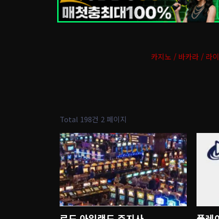
카지노 / 바카라 / 라
Total 198건
2 페이지
로드 아일랜드 주지사,
플레이