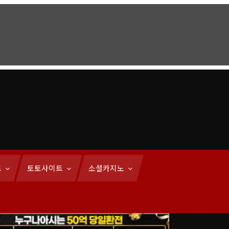
트
토토사이트
소셜카지노