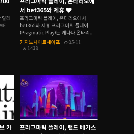
700
프라그마틱 플레이, 온타리오에
서 bet365와 제휴
만 달러
프라그마틱 플레이, 온타리오에서
ME
bet365와 제휴 프라그마틱 플레이
(Pragmatic Play)는 캐나다 온타리..
카지노사이트세이프
05-11
1439
브 카
프라그마틱 플레이, 랜드 베가스