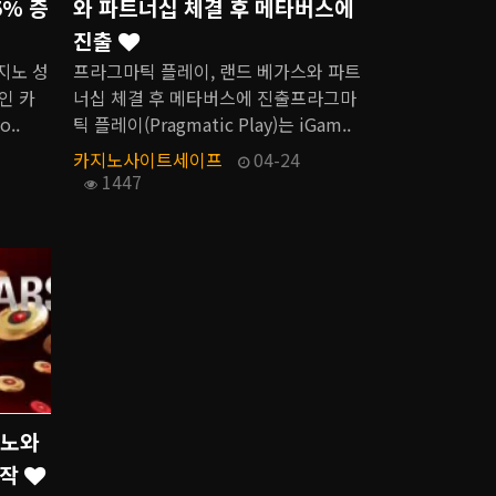
5% 증
와 파트너십 체결 후 메타버스에
진출
지노 성
프라그마틱 플레이, 랜드 베가스와 파트
인 카
너십 체결 후 메타버스에 진출프라그마
..
틱 플레이(Pragmatic Play)는 iGam..
카지노사이트세이프
04-24
1447
지노와
시작