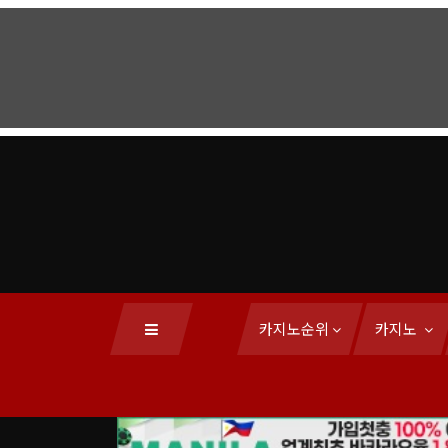
카지노순위
카지노