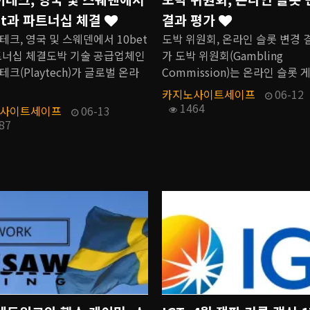
et과 파트너십 체결
결과 평가
크, 영국 및 스웨덴에서 10bet
도박 위원회, 온라인 슬롯 변경 
트너십 체결도박 기술 공급업체인
가 도박 위원회(Gambling
크(Playtech)가 글로벌 온라
Commission)는 온라인 슬롯 게
카지노사이트세이프
06-12
1464
사이트세이프
06-13
87