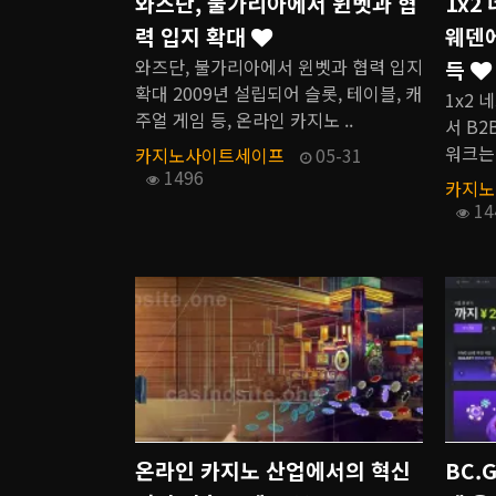
와즈단, 불가리아에서 윈벳과 협
1x2
력 입지 확대
웨덴에
와즈단, 불가리아에서 윈벳과 협력 입지
득
확대 2009년 설립되어 슬롯, 테이블, 캐
1x2
주얼 게임 등, 온라인 카지노 ..
서 B2
워크는 
카지노사이트세이프
05-31
1496
카지노
14
온라인 카지노 산업에서의 혁신
BC.