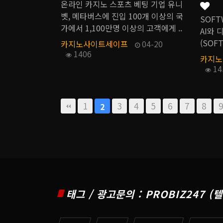
온라인 카지노 스포츠 베팅 기업 유니
벳, 메타버스에 진입 100개 이상의 국
SOFT
가에서 1,100만명 이상의 고객에게 ..
AI와
(SOF
카지노사이트세이프
04-20
1406
카지노
14
다음
맨끝
1
3
4
5
6
7
8
2
태그 / 광고문의 : PROBIZ247 (