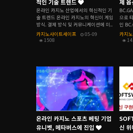
적인 기술 트렌드
제 
온라인 카지노 산업에서의 혁신적인 기
BC.G
술 트렌드 온라인 카지노의 혁신이 게임
으로 
방식. 결제 방식 및 커뮤니케이션에 미..
인 BC
카지노사이트세이프
05-09
카지노
1508
14
온라인 카지노 스포츠 베팅 기업
SOF
유니벳, 메타버스에 진입
신 위