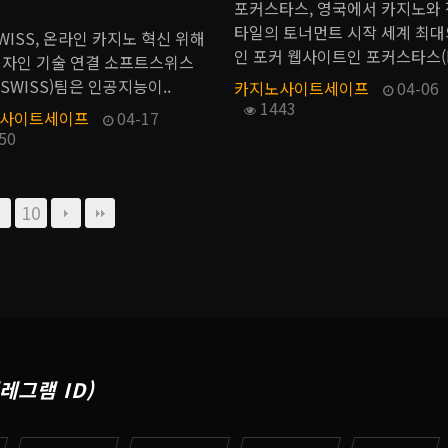
포커스타스, 영국에서 카지노와 
타일의 토너먼트 시작 세계 최대
WISS, 온라인 카지노 혁신 위해
인 포커 웹사이트인 포커스타스(Po
 디자인 기술 연결 소프트스위스
TSWISS)팀은 인공지능이..
카지노사이트세이프
04-06
1443
사이트세이프
04-17
50
9
10
텔레그램 ID)