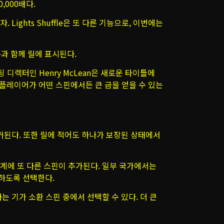
,000배다.
Lights Shuffle은 또 다른 기능으로, 이번에는
콘과 함께 릴에 표시된다.
케팅 디렉터인 Henry McLean은 새로운 타이틀에
임은 플레이어가 어떤 스핀에서든 큰 금을 얻을 수 있는
거된다. 또한 릴에 적어도 하나가 보장된 상태에서
계에 또 다른 스핀이 추가된다. 일부 국가에서는
매하도록 선택한다.
하는 기가 소환 스핀 중에서 선택할 수 있다. 더 큰