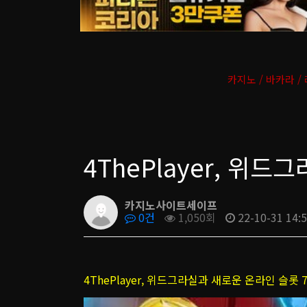
카지노 / 바카라 
4ThePlayer, 위드
카지노사이트세이프
0건
1,050회
22-10-31 14:
4ThePlayer, 위드그라실과 새로운 온라인 슬롯 7 G