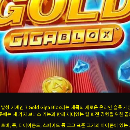
고휘발성 기계인 7 Gold Giga Blox라는 제목의 새로운 온라인 슬롯 
롯에는 세 가지 보너스 기능과 함께 재미있는 릴 회전 경험을 위한 골
 클로버, 종, 다이아몬드, 스페이드 등 크고 표준 크기의 아이콘이 있는