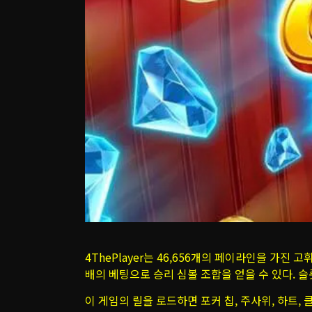
4ThePlayer는 46,656개의 페이라인을 가진 
배의 베팅으로 승리 심볼 조합을 얻을 수 있다. 슬
이 게임의 릴을 로드하면 포커 칩, 주사위, 하트,