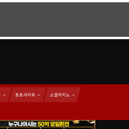
트
토토사이트
소셜카지노