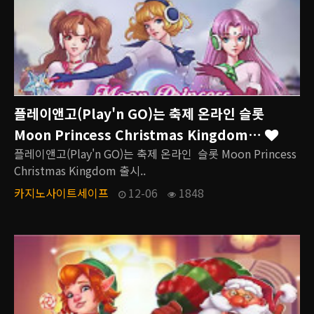
플레이앤고(Play'n GO)는 축제 온라인 슬롯
Moon Princess Christmas Kingdom…
플레이앤고(Play'n GO)는 축제 온라인 슬롯 Moon Princess
Christmas Kingdom 출시..
카지노사이트세이프
12-06
1848