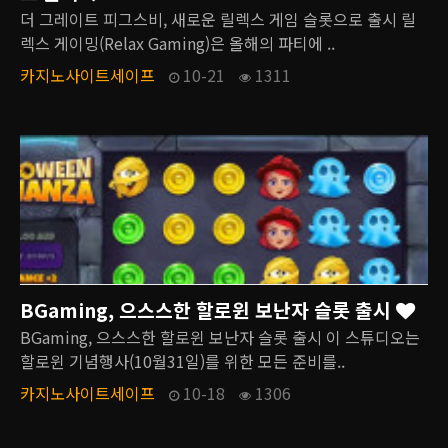
더 그레이트 피그스비, 새로운 릴렉스 게임 슬롯으로 출시 릴
렉스 게이밍(Relax Gaming)은 올해의 파티에 ..
카지노사이트세이프
10-21
1311
BGaming, 으스스한 할로윈 보난자 슬롯 출시
BGaming, 으스스한 할로윈 보난자 슬롯 출시 이 스튜디오는
할로윈 기념행사(10월31일)를 위한 모든 준비를..
카지노사이트세이프
10-18
1306