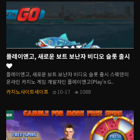
플레이앤고, 새로운 보트 보난자 비디오 슬롯 출시
플레이앤고, 새로운 보트 보난자 비디오 슬롯 출시 스웨덴의
온라인 카지노 게임 개발자인 플레이앤고(Play'n G..
카지노사이트세이프
10-17
1088