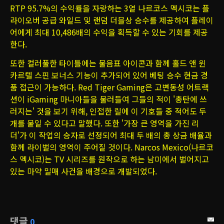
RTP 95.7%의 수익률을 자랑하는 3열 나르코스 멕시코는 플
라이오버 공급 와일드 및 랜덤 더블상 승수를 제공하여 플레이
어에게 최대 10,486배의 수익을 획득할 수 있는 기회를 제공
한다.
또한 컬러풀한 타이틀에는 물음표 아이콘과 함께 홀드 앤 윈
카르텔 스핀 보너스 기능이 추가되어 있어 베팅 승수 현금 경
품 접근이 가능하다. Red Tiger Gaming은 고변동성 어트랙
션이 iGaming 마니아들을 불러들여 그들의 적이 '총탄에 쓰
러지는' 것을 보기 위해, 인접한 릴에 이 기호들 중 적어도 두
개를 붙일 수 있다고 말했다. 또한 '가장 큰 영역을 가진 리
더'가 이 작업의 승자로 선정되어 최대 두 배의 총 상금 배율과
함께 라이벌의 영역이 주어질 것이다. Narcos Mexico(나르코
스 멕시코)는 TV 시리즈를 원작으로 하는 남미에서 벌어지고
있는 마약 밀매 사건을 배경으로 개발되었다.
댓글
0