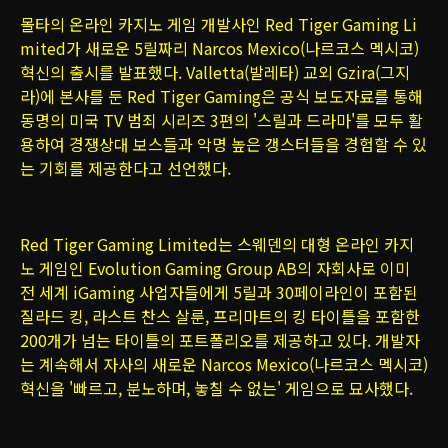
몰타의 온라인 카지노 게임 개발사인 Red Tiger Gaming Li
mited가 새로운 5릴짜리 Narcos Mexico(나르코스 멕시코)
혁신의 출시를 발표했다. Valletta(발레타) 교외 Gzira(그지
라)에 본사를 둔 Red Tiger Gaming은 공식 보도자료를 통해
동명의 미국 TV 범죄 시리즈 3편의 '스릴과 드라마'를 모두 활
용하여 경쟁상대 보스들과 악명 높은 갱스터들을 경험할 수 있
는 기회를 제공한다고 선언했다.
Red Tiger Gaming Limited는 스웨덴의 대형 온라인 카지
노 게임인 Evolution Gaming Group AB의 자회사로 이미
전 세계 iGaming 사업자들에게 5릴과 30페이라인이 포함된
질라드 킹, 라스트 찬스 살룬, 프리마트의 킹 타이틀을 포함한
200개가 넘는 타이틀의 포트폴리오를 제공하고 있다. 개발자
는 계속해서 자사의 새로운 Narcos Mexico(나르코스 멕시코)
혁신을 '빠르고, 분노하며, 놓칠 수 없는' 게임으로 묘사했다.