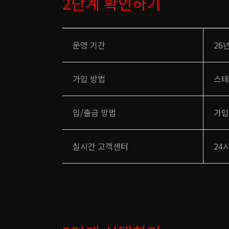
2단계 확인하기
운영 기간
26
가입 방법
스테
입/출금 방법
가입
실시간 고객센터
24