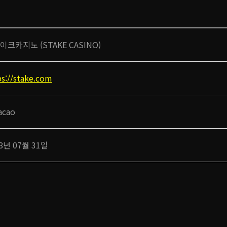
이크카지노 (STAKE CASINO)
ps://stake.com
acao
8년 07월 31일