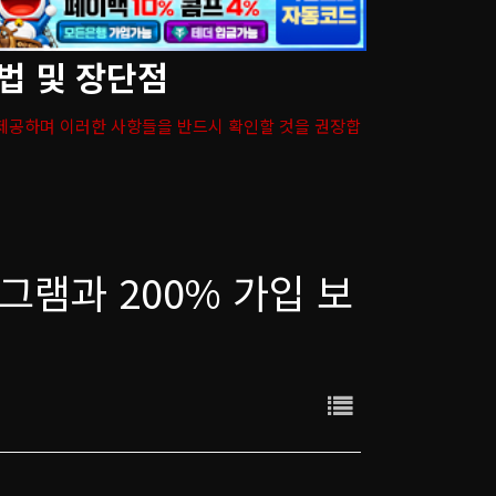
법 및 장단점
 제공하며 이러한 사항들을 반드시 확인할 것을 권장합
로그램과 200% 가입 보