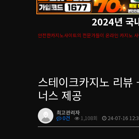
2024년 
안전한카지노사이트의 전문가들이 온라인 카지노 사이트
스테이크카지노 리뷰 – 
너스 제공
최고관리자
0건
1,108회
24-07-16 12: