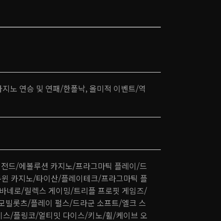
지노 연승 및 연패/한폴낙, 올미적 이벤트/역
 레전드/에볼루션 카지노/프라그마틱 플레이/드
두윈 카지노/타이산/플레이테크/프라그마틱 플
하바네로/릴렉스 게이밍/트리플 프로핏 게임즈/
/모빌롯츠/플레이 펄스/드라군 소프트/엘크 스
이스/플링코/얼티밋 다이스/키노/휠/케이브 오