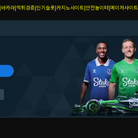
카지노|바카라|먹튀검증|인기슬롯|카지노사이트|안전놀이터|메이저사이트