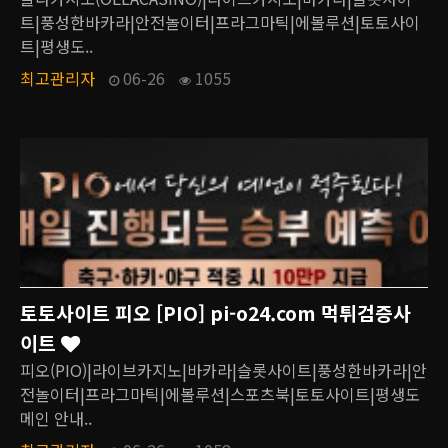
트|풍성한바카라|안전놀이터|프라그마틱|에볼루션|토토사이
트|평생도..
최고관리자
06-26
1055
토토사이트 피오 [PIO] pi-o24.com 먹튀검증사
이트
피오(PIO)|라이브카지노|바카라|슬롯사이트|풍성한바카라|안
전놀이터|프라그마틱|에볼루션|스포츠북|토토사이트|평생도
메인 안내..