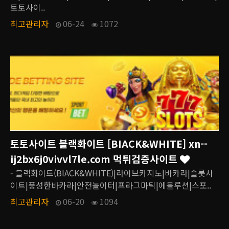
토토사이..
최고관리자
06-24
1072
토토사이트 블랙화이트 [BIACK&WHITE] xn--
ij2bx6j0vivvl7le.com 먹튀검증사이트
- 블랙화이트(BIACK&WHITE)|라이브카지노|바카라|슬롯사
이트|풍성한바카라|안전놀이터|프라그마틱|에볼루션|스포..
최고관리자
06-20
1094