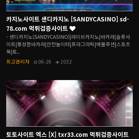
카지노사이트 샌디카지노 [SANDYCASINO] sd-
78.com 먹튀검증사이트
- 샌디카지노(SANDYCASINO)|라이브카지노|바카라|슬롯사
이트|풍성한바카라|안전놀이터|프라그마틱|에볼루션|스포츠
북|토..
최고관리자
06-26
1032
토토사이트 엑스 [X] txr33.com 먹튀검증사이트