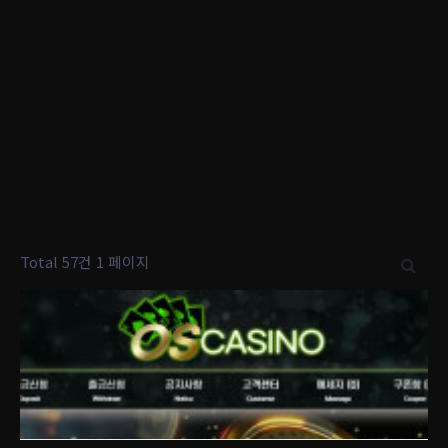
Total 57건
1 페이지