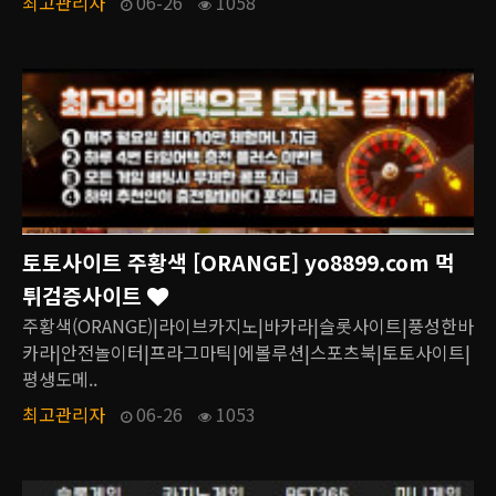
최고관리자
06-26
1058
토토사이트 주황색 [ORANGE] yo8899.com 먹
튀검증사이트
주황색(ORANGE)|라이브카지노|바카라|슬롯사이트|풍성한바
카라|안전놀이터|프라그마틱|에볼루션|스포츠북|토토사이트|
평생도메..
최고관리자
06-26
1053