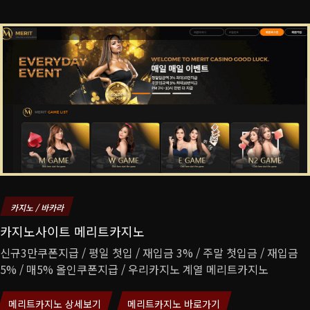
카지노 / 바카라
카지노사이트 메리트카지노
신규3만쿠폰지급 / 평일 첫입 / 재입금 3% / 주말 첫입금 / 재입금
5% / 매5% 올인쿠폰지급 / 우리카지노 계열 메리트카지노
메리트카지노 상세보기
메리트카지노 바로가기