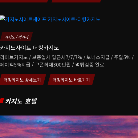
카지노 / 바카라
카지노사이트 더킹카지노
라이브카지노 / 보증업체 입금시7/7/7% / 보너스지급 / 주말5% /
페이백5%지급 / 쿠폰최대300만원 / 먹튀검증 완료
더킹카지노 상세보기
더킹카지노 바로가기
카지노 호텔