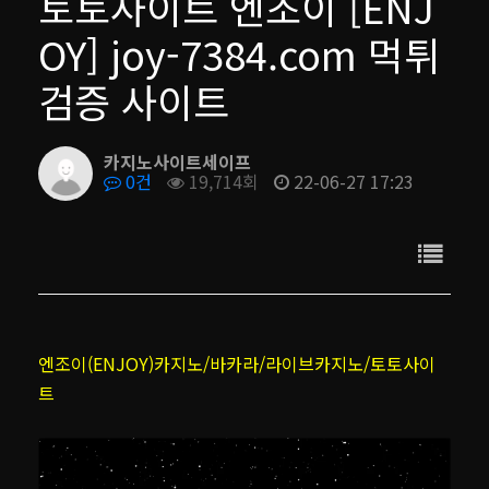
토토사이트 엔조이 [ENJ
OY] joy-7384.com 먹튀
검증 사이트
카지노사이트세이프
0건
19,714회
22-06-27 17:23
엔조이(ENJOY)카지노/바카라/라이브카지노/토토사이
트