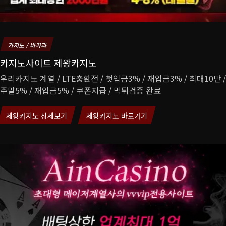
카지노 / 바카라
카지노사이트 제왕카지노
우리카지노 계열 / LTE충환전 / 첫입금3% / 재입금3% / 최대10만 /
주말5% / 재입금5% / 쿠폰지급 / 먹튀검증 완료
제왕카지노 상세보기
제왕카지노 바로가기