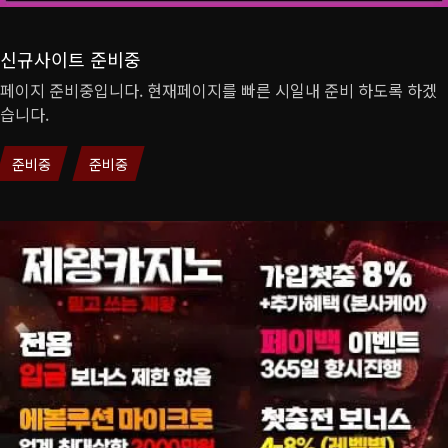
신규사이트 준비중
페이지 준비중입니다. 현재페이지를 빠른 시일내 준비 하도록 하겠
습니다.
준비중
준비중