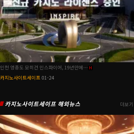
인천 영종도 모히건 인스파이어, 19년만에…
H
카지노사이트세이프
01-24
카지노사이트세이프 해외뉴스
더보기