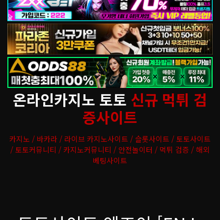
온라인카지노 토토
신규 먹튀 검
증사이트
카지노 / 바카라 / 라이브 카지노사이트 / 슬롯사이트 / 토토사이트
/ 토토커뮤니티 / 카지노커뮤니티 / 안전놀이터 / 먹튀 검증 / 해외
베팅사이트