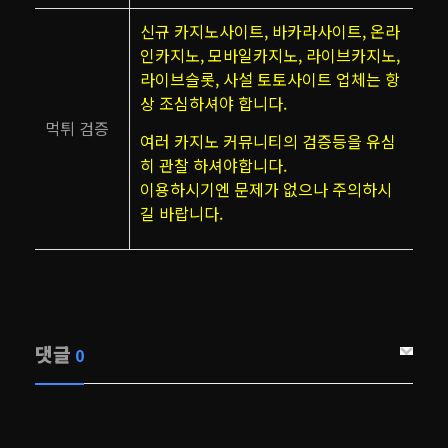
신규 카지노사이트, 바카라사이트, 온라
인카지노, 모바일카지노, 라이브카지노,
라이브슬롯, 사설 토토사이트 업체는 항
상 조심하셔야 합니다.
먹튀 검증
여러 카지노 커뮤니티의 검증등을 유심
히 관찰 하셔야합니다.
이용하시기엔 문제가 없으나 주의하시
길 바랍니다.
댓글
0