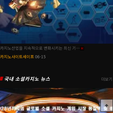
카지노산업을 지속적으로 변화시키는 최신 기…
H
카지노사이트세이프
06-15
국내 소셜카지노 뉴스
더보기