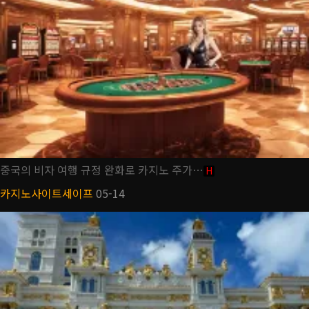
중국의 비자 여행 규정 완화로 카지노 주가…
H
카지노사이트세이프
05-14