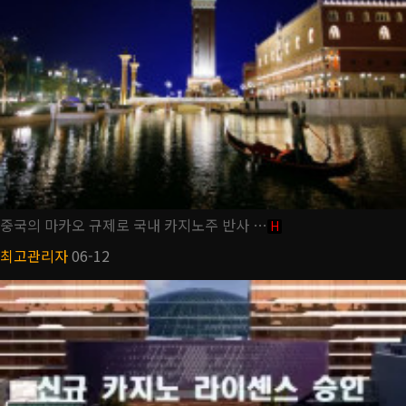
중국의 마카오 규제로 국내 카지노주 반사 …
H
최고관리자
06-12