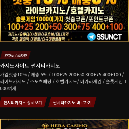
카지노 / 바카라
카지노사이트 썬시티카지노
가입첫충10% / 매충 5% / 100+25 200+50 300+75 400+100 /
라이브카지노 / 스포츠베팅 / 호텔카지노/ 바카라게임 / 슬롯게임 1
000여개
썬시티카지노 상세보기
썬시티카지노 바로가기