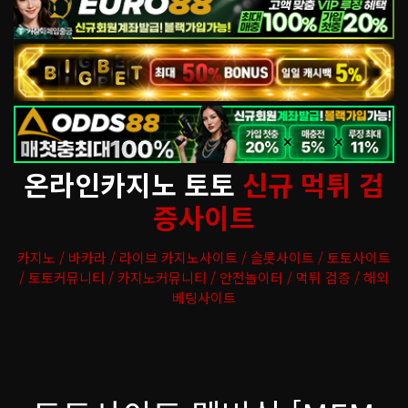
온라인카지노 토토
신규 먹튀 검
증사이트
카지노 / 바카라 / 라이브 카지노사이트 / 슬롯사이트 / 토토사이트
/ 토토커뮤니티 / 카지노커뮤니티 / 안전놀이터 / 먹튀 검증 / 해외
베팅사이트