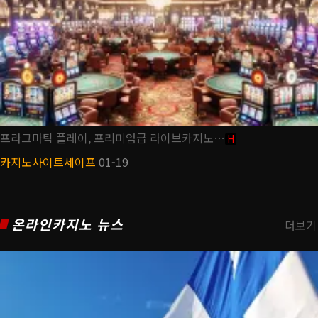
프라그마틱 플레이, 프리미엄급 라이브카지노…
H
카지노사이트세이프
01-19
온라인카지노 뉴스
더보기