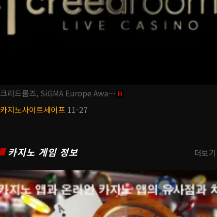
크리드룸즈, SiGMA Europe Awa…
H
카지노사이트세이프
11-27
카지노 게임 정보
더보기