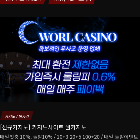
카지노 / 바카라
[신규카지노] 카지노사이트 월카지노
매일첫충 10%, 돌발10% / 10+3 20+5 100+20 / 매일 돌발이벤트