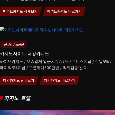
메리트카지노 상세보기
메리트카지노 바로가기
카지노 / 바카라
카지노사이트 더킹카지노
라이브카지노 / 보증업체 입금시7/7/7% / 보너스지급 / 주말5% /
페이백5%지급 / 쿠폰최대300만원 / 먹튀검증 완료
더킹카지노 상세보기
더킹카지노 바로가기
카지노 호텔