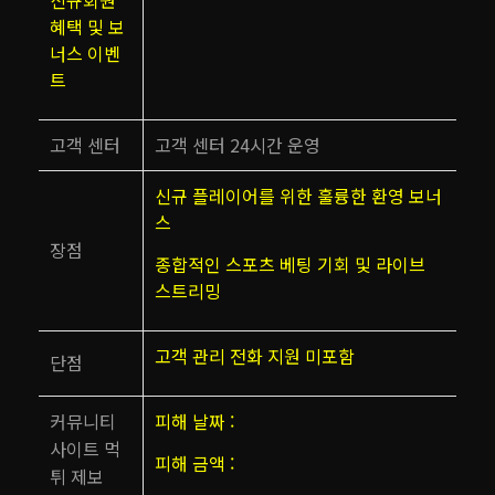
혜택 및 보
너스 이벤
트
고객 센터
고객 센터 24시간 운영
신규 플레이어를 위한 훌륭한 환영 보너
스
장점
종합적인 스포츠 베팅 기회 및 라이브
스트리밍
고객 관리 전화 지원 미포함
단점
커뮤니티
피해 날짜 :
사이트 먹
피해 금액 :
튀 제보