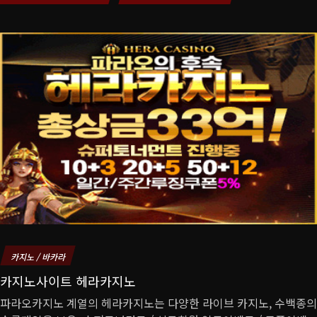
카지노 / 바카라
카지노사이트 헤라카지노
파라오카지노 계열의 헤라카지노는 다양한 라이브 카지노, 수백종의