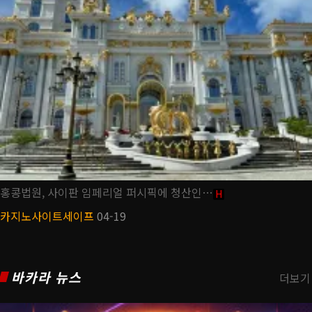
홍콩법원, 사이판 임페리얼 퍼시픽에 청산인…
H
카지노사이트세이프
04-19
바카라 뉴스
더보기