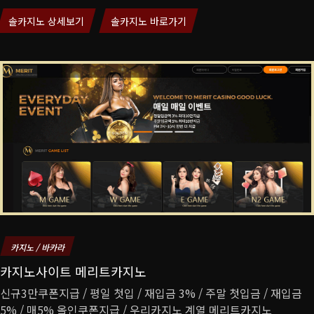
솔카지노 상세보기
솔카지노 바로가기
카지노 / 바카라
카지노사이트 메리트카지노
신규3만쿠폰지급 / 평일 첫입 / 재입금 3% / 주말 첫입금 / 재입금
5% / 매5% 올인쿠폰지급 / 우리카지노 계열 메리트카지노