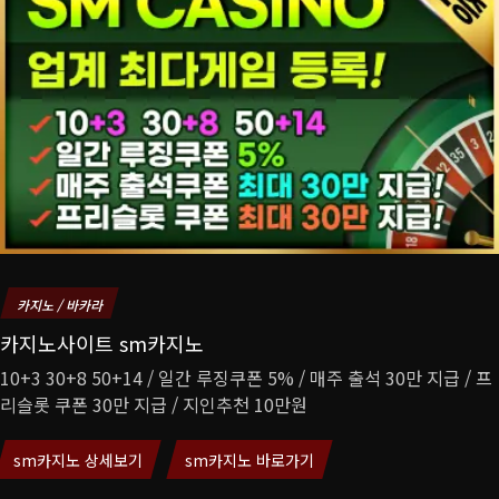
카지노 / 바카라
카지노사이트 sm카지노
10+3 30+8 50+14 / 일간 루징쿠폰 5% / 매주 출석 30만 지급 / 프
리슬롯 쿠폰 30만 지급 / 지인추천 10만원
sm카지노 상세보기
sm카지노 바로가기