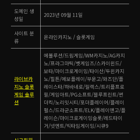
도메인 생
2023년 09월 11일
성일
사이트 분
온라인카지노 / 슬롯게임
류
에볼루션/드림게임/WM카지노/AG카지
노/프라그마틱/벳게임즈/스카이윈드/
보타/마이크로게이밍/타이산/두윈카지
라이브카
노/힐튼/에보플레이/부운고/와즈단/플
지노 슬롯
레이스타/하바네로/릴렉스/트리플프로
게임 솔루
필/게임아트/PG소프트/블루프린트/썬
션
더킥/노리밋시티/포더플레이어/플레이
펄스/드라군소프트/ELK/플레이앤고/플
레이슨/마이크로게이밍슬롯/레드타이
거/넷엔트/빅타임게이밍/시큐9
신규회원