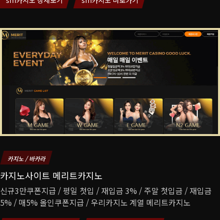
카지노 / 바카라
카지노사이트 메리트카지노
신규3만쿠폰지급 / 평일 첫입 / 재입금 3% / 주말 첫입금 / 재입금
5% / 매5% 올인쿠폰지급 / 우리카지노 계열 메리트카지노