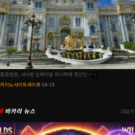
홍콩법원, 사이판 임페리얼 퍼시픽에 청산인…
H
카지노사이트세이프
04-19
바카라 뉴스
더보기