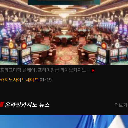
프라그마틱 플레이, 프리미엄급 라이브카지노…
H
카지노사이트세이프
01-19
온라인카지노 뉴스
더보기