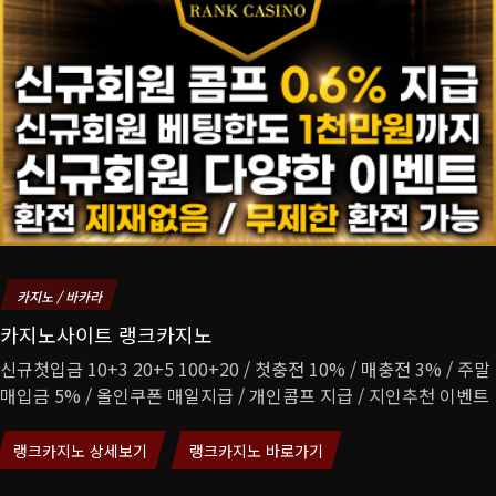
카지노 / 바카라
카지노사이트 랭크카지노
신규첫입금 10+3 20+5 100+20 / 첫충전 10% / 매충전 3% / 주말
매입금 5% / 올인쿠폰 매일지급 / 개인콤프 지급 / 지인추천 이벤트
랭크카지노 상세보기
랭크카지노 바로가기