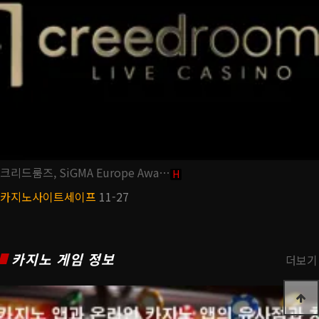
크리드룸즈, SiGMA Europe Awa…
H
카지노사이트세이프
11-27
카지노 게임 정보
더보기