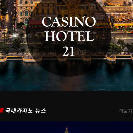
국내카지노 뉴스
더보기