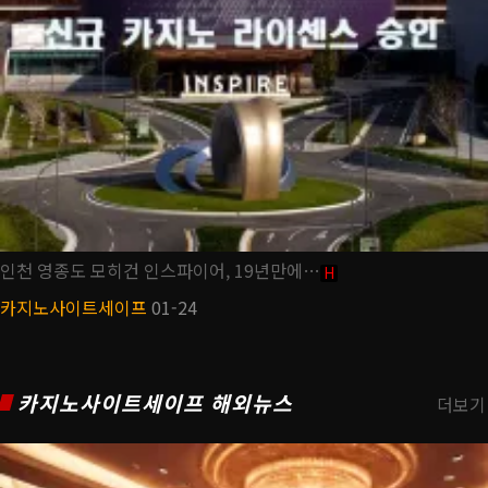
인천 영종도 모히건 인스파이어, 19년만에…
H
카지노사이트세이프
01-24
카지노사이트세이프 해외뉴스
더보기