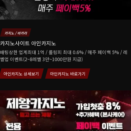
카지노 / 바카라
카지노사이트 아인카지노
배팅상한 업계최대 1억 / 롤링피 최대 0.6% / 매주 페이백 5% / 레
벨업 이벤트(2~8레벨 3만~1000만원 지급)
아인카지노 상세보기
아인카지노 바로가기