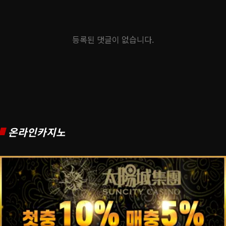
등록된 댓글이 없습니다.
온라인카지노