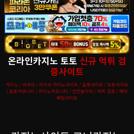
온라인카지노 토토
신규 먹튀 검
증사이트
카지노 / 바카라 / 라이브 카지노사이트 / 슬롯사이트 / 토토사이트
/ 토토커뮤니티 / 카지노커뮤니티 / 안전놀이터 / 먹튀 검증 / 해외
베팅사이트