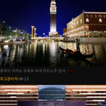
중국의 마카오 규제로 국내 카지노주 반사 …
H
최고관리자
06-12