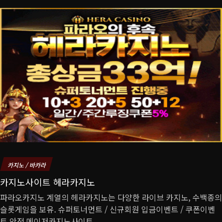
카지노 / 바카라
카지노사이트 헤라카지노
파라오카지노 계열의 헤라카지노는 다양한 라이브 카지노, 수백종의
슬롯게임을 보유. 슈퍼토너먼트 / 신규회원 입금이벤트 / 쿠폰이벤
트 안전 메이저카지노사이트