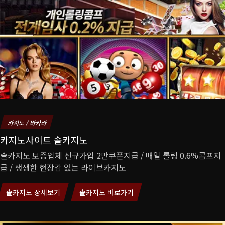
카지노 / 바카라
카지노사이트 솔카지노
솔카지노 보증업체 신규가입 2만쿠폰지급 / 매일 롤링 0.6%콤프지
급 / 생생한 현장감 있는 라이브카지노
솔카지노 상세보기
솔카지노 바로가기