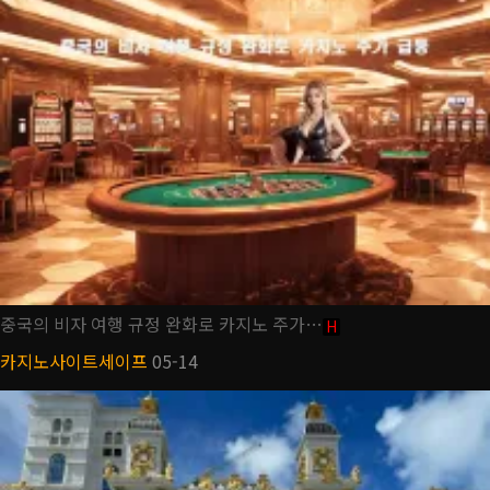
중국의 비자 여행 규정 완화로 카지노 주가…
H
카지노사이트세이프
05-14