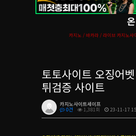
온
카지노 / 바카라 / 라이브 카지노사
토토사이트 오징어벳 xn
튀검증 사이트
카지노사이트세이프
0건
1,381회
23-11-17 15