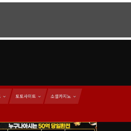
트
토토사이트
소셜카지노