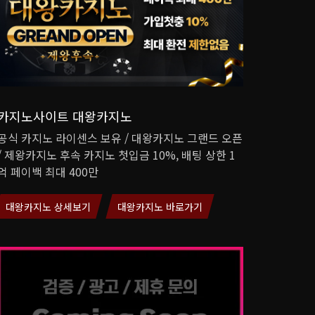
카지노사이트 대왕카지노
공식 카지노 라이센스 보유 / 대왕카지노 그랜드 오픈
/ 제왕카지노 후속 카지노 첫입금 10%, 배팅 상한 1
억 페이백 최대 400만
대왕카지노 상세보기
대왕카지노 바로가기