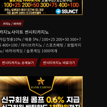
카지노 / 바카라
카지노사이트 썬시티카지노
가입첫충10% / 매충 5% / 100+25 200+50 300+7
5 400+100 / 라이브카지노 / 스포츠베팅 / 호텔카지
노/ 바카라게임 / 슬롯게임 1000여개
썬시티카지노 상세보기
썬시티카지노 바로가기