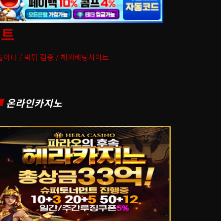
이트
놀이터 / 먹튀 검증 / 해외베팅사이트
온라인카지노