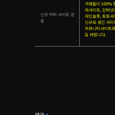
거래들이 100%
라사이트, 인터넷
신규 먹튀 사이트 검
라인슬롯, 토토사
증
신규로 생긴 사이
커뮤니티사이트와
길 바랍니다.
댓글