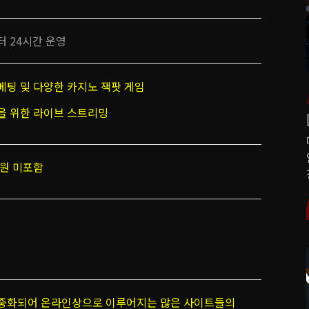
터 24시간 운영
베팅 및 다양한 카지노 잭팟 게임
을 위한 라이브 스트리밍
지원 미포함
대중화되어 온라인상으로 이루어지는 많은 사이트들의