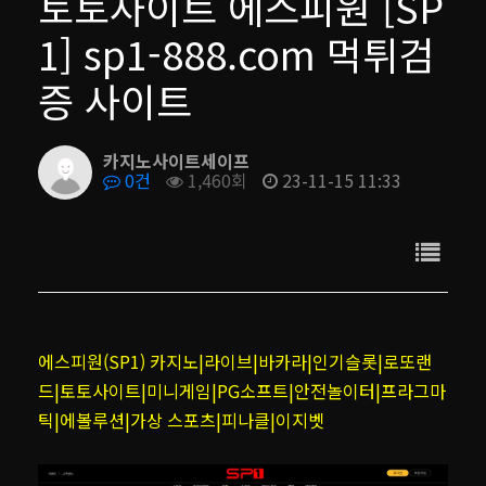
토토사이트 에스피원 [SP
1] sp1-888.com 먹튀검
증 사이트
카지노사이트세이프
0건
1,460회
23-11-15 11:33
에스피원(SP1) 카지노|라이브|바카라|인기슬롯|로또랜
드|토토사이트|미니게임|PG소프트|안전놀이터|프라그마
틱|에볼루션|가상 스포츠|피나클|이지벳