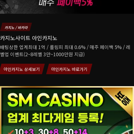
카지노 / 바카라
카지노사이트 아인카지노
배팅상한 업계최대 1억 / 롤링피 최대 0.6% / 매주 페이백 5% / 레
벨업 이벤트(2~8레벨 3만~1000만원 지급)
아인카지노 상세보기
아인카지노 바로가기