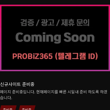
신규사이트 준비중
페이지 준비중입니다. 현재페이지를 빠른 시일내 준비 하도록 하겠
습니다.
준비중
준비중