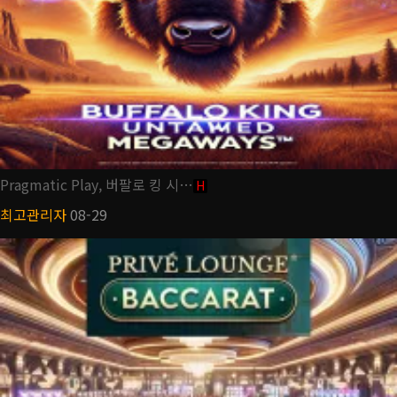
Pragmatic Play, 버팔로 킹 시…
H
최고관리자
08-29