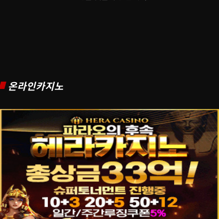
온라인카지노