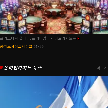
프라그마틱 플레이, 프리미엄급 라이브카지노…
H
카지노사이트세이프
01-19
온라인카지노 뉴스
더보기