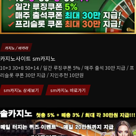
카지노 / 바카라
카지노사이트 sm카지노
10+3 30+8 50+14 / 일간 루징쿠폰 5% / 매주 출석 30만 지급 / 프
리슬롯 쿠폰 30만 지급 / 지인추천 10만원
sm카지노 상세보기
sm카지노 바로가기