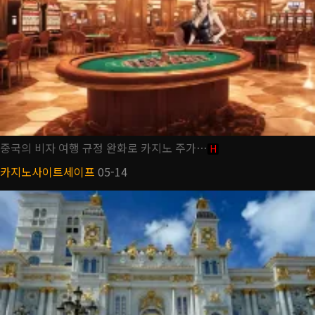
중국의 비자 여행 규정 완화로 카지노 주가…
H
카지노사이트세이프
05-14