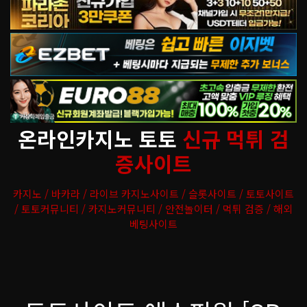
온라인카지노 토토
신규 먹튀 검
증사이트
카지노 / 바카라 / 라이브 카지노사이트 / 슬롯사이트 / 토토사이트
/ 토토커뮤니티 / 카지노커뮤니티 / 안전놀이터 / 먹튀 검증 / 해외
베팅사이트