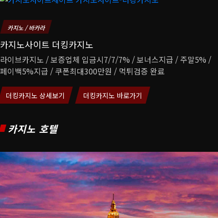
카지노 / 바카라
카지노사이트 더킹카지노
라이브카지노 / 보증업체 입금시7/7/7% / 보너스지급 / 주말5% /
페이백5%지급 / 쿠폰최대300만원 / 먹튀검증 완료
더킹카지노 상세보기
더킹카지노 바로가기
카지노 호텔