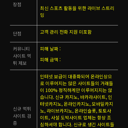
장점
최신 스포츠 활동을 위한 라이브 스트리
밍
고객 관리 전화 지원 미포함
단점
커뮤니티
피해 날짜 :
사이트 먹
피해 금액 :
튀 제보
인터넷 보급이 대중화되어 온라인상으
로 이루어지는 많은 사이트들의 거래들
이 100% 정직하게만 이루어지지는 않
습니다. 신규 카지노, 바카라사이트, 인
터넷카지노, 온라인카지노, 모바일카지
신규 먹튀
노, 라이브카지노, 온라인슬롯, 토토사
사이트 검
이트, 사설 도박사이트 업체는 항상 조
증
심하셔야 합니다. 신규로 생긴 사이트들