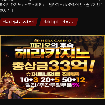
라이브카지노 / 스포츠베팅 / 호텔카지노/ 바카라게임 / 슬롯게임 1
000여개
썬시티카지노 상세보기
썬시티카지노 바로가기