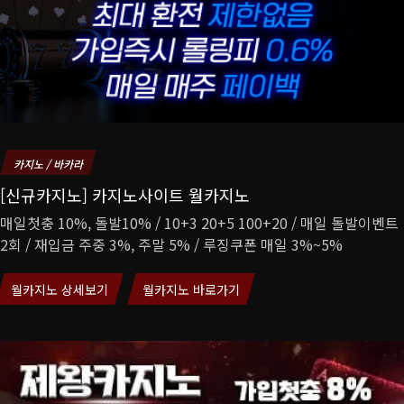
카지노 / 바카라
[신규카지노] 카지노사이트 월카지노
매일첫충 10%, 돌발10% / 10+3 20+5 100+20 / 매일 돌발이벤트
2회 / 재입금 주중 3%, 주말 5% / 루징쿠폰 매일 3%~5%
월카지노 상세보기
월카지노 바로가기