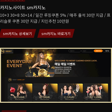
카지노사이트 sm카지노
10+3 30+8 50+14 / 일간 루징쿠폰 5% / 매주 출석 30만 지급 / 프
리슬롯 쿠폰 30만 지급 / 지인추천 10만원
sm카지노 상세보기
sm카지노 바로가기