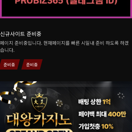
신규사이트 준비중
페이지 준비중입니다. 현재페이지를 빠른 시일내 준비 하도록 하겠
습니다.
준비중
준비중