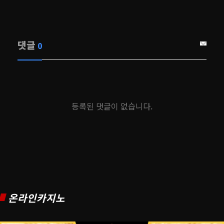
댓글
0
등록된 댓글이 없습니다.
온라인카지노