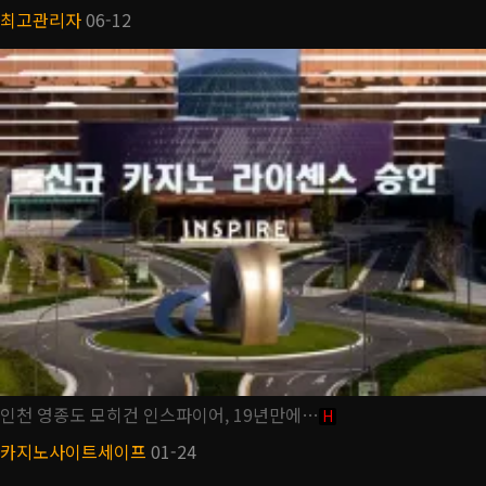
최고관리자
06-12
인천 영종도 모히건 인스파이어, 19년만에…
H
카지노사이트세이프
01-24