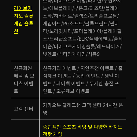
보타/마이크로게이밍/타이산/두윈카지
라이브카
노/에보플레이/부운고/와즈단/플레이
지노 슬롯
스타/하바네로/릴렉스/트리플프로필/
게임 솔루
게임아트/PG소프트/블루프린트/썬더
션
킥/노리밋시티/포더플레이어/플레이펄
스/드라군소프트/ELK/플레이앤고/플레
이슨/마이크로게이밍슬롯/레드타이거/
넷엔트/빅타임게이밍/시큐9
신규회원
신규가입 이벤트 / 지인추천 이벤트 / 출
혜택 및 보
석체크 이벤트 / 등업 이벤트 / 생일 이
너스 이벤
벤트 / 페이백 이벤트 / 무제한 충전 포
트
인트 / 오류제보 이벤트
카카오톡 텔레그램 고객 센터 24시간 운
고객 센터
영
종합적인 스포츠 베팅 및 다양한 카지노
잭팟 게임