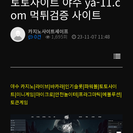
토토사이트 야수 ya-11.c
om 먹튀검증 사이트
카지노사이트세이프
0건
1,695회
23-11-07 11:48
야수 카지노|라이브|바카라|인기슬롯|파워볼|토토사이
트|미니게임|마이크로|안전놀이터|프라그마틱|에볼루션|
토큰게임