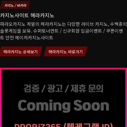
카지노 / 바카라
카지노사이트 헤라카지노
파라오카지노 계열의 헤라카지노는 다양한 라이브 카지노, 수백종의
슬롯게임을 보유. 슈퍼토너먼트 / 신규회원 입금이벤트 / 쿠폰이벤
트 안전 메이저카지노사이트
헤라카지노 상세보기
헤라카지노 바로가기