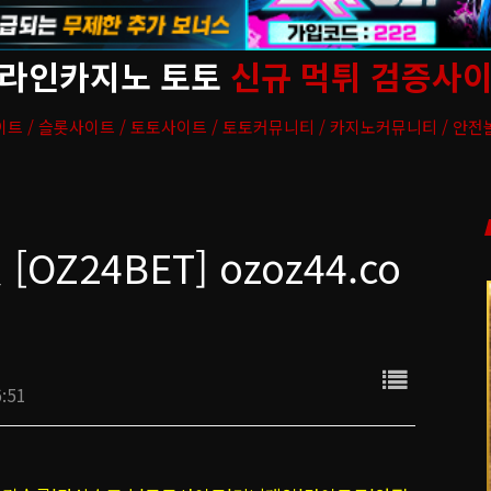
라인카지노 토토
신규 먹튀 검증사
이트 / 슬롯사이트 / 토토사이트 / 토토커뮤니티 / 카지노커뮤니티 / 안전
Z24BET] ozoz44.co
:51