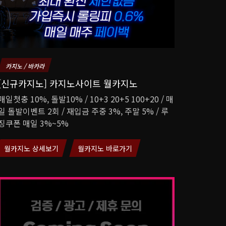
카지노 / 바카라
[신규카지노] 카지노사이트 월카지노
매일첫충 10%, 돌발10% / 10+3 20+5 100+20 / 매
일 돌발이벤트 2회 / 재입금 주중 3%, 주말 5% / 루
징쿠폰 매일 3%~5%
월카지노 상세보기
월카지노 바로가기