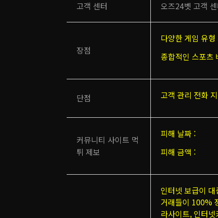
고객 센터
오즈24벳 고객 센
다양한 게임 유형
장점
종합적인 스포츠 베
고객 관리 전화 
단점
피해 날짜 :
커뮤니티 사이트 먹
튀 제보
피해 금액 :
인터넷 보급이 
거래들이 100%
라사이트, 인터넷