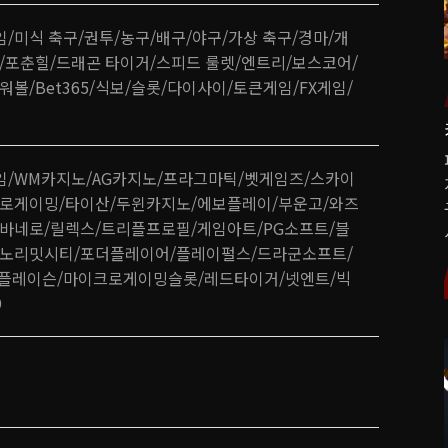
/미식 축구/권투/농구/배구/야구/가상 축구/경마/개
/포춘힐/드래곤 타이거/스피드 룰렛/엔트리/보스코어/
볼/Bet365/식보/슬롯/다이사이/토큰게임/FX게임/
임/WM카지노/AG카지노/프라그마틱/벳게임즈/스카이
크로게이밍/타이산/두윈카지노/에보플레이/부운고/와즈
바네로/릴렉스/트리플프로필/게임아트/PG소프트/블
/노리밋시티/포더플레이어/플레이펄스/드라군소프트/
/플레이슨/마이크로게이밍슬롯/레드타이거/넷엔트/빅
9