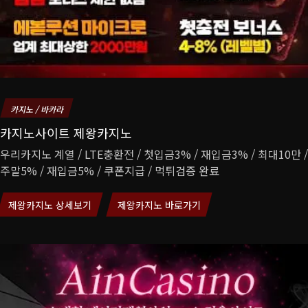
카지노 / 바카라
카지노사이트 제왕카지노
우리카지노 계열 / LTE충환전 / 첫입금3% / 재입금3% / 최대10만 /
주말5% / 재입금5% / 쿠폰지급 / 먹튀검증 완료
제왕카지노 상세보기
제왕카지노 바로가기