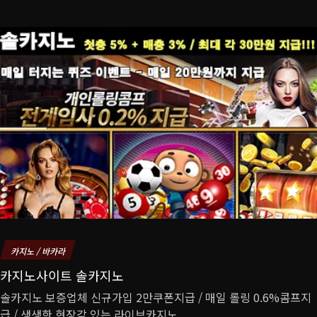
카지노 / 바카라
카지노사이트 솔카지노
솔카지노 보증업체 신규가입 2만쿠폰지급 / 매일 롤링 0.6%콤프지
급 / 생생한 현장감 있는 라이브카지노