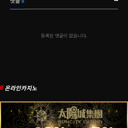
댓글
0
등록된 댓글이 없습니다.
온라인카지노