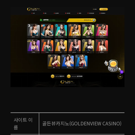
사이트 이
골든뷰카지노(GOLDENVIEW CASINO)
름