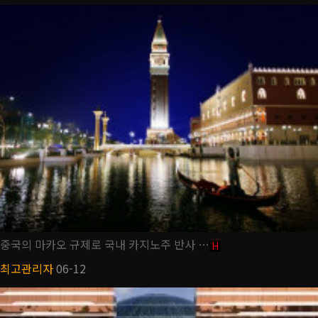
중국의 마카오 규제로 국내 카지노주 반사 …
H
최고관리자
06-12