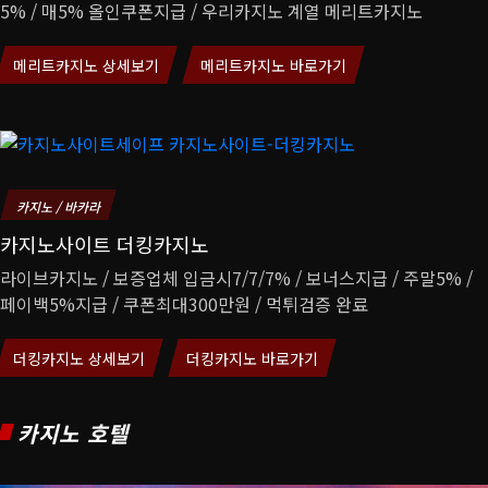
5% / 매5% 올인쿠폰지급 / 우리카지노 계열 메리트카지노
메리트카지노 상세보기
메리트카지노 바로가기
카지노 / 바카라
카지노사이트 더킹카지노
라이브카지노 / 보증업체 입금시7/7/7% / 보너스지급 / 주말5% /
페이백5%지급 / 쿠폰최대300만원 / 먹튀검증 완료
더킹카지노 상세보기
더킹카지노 바로가기
카지노 호텔