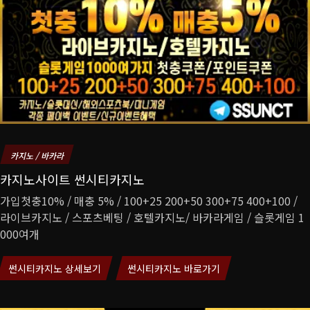
카지노 / 바카라
카지노사이트 썬시티카지노
가입첫충10% / 매충 5% / 100+25 200+50 300+75 400+100 /
라이브카지노 / 스포츠베팅 / 호텔카지노/ 바카라게임 / 슬롯게임 1
000여개
썬시티카지노 상세보기
썬시티카지노 바로가기