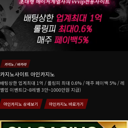
카지노 / 바카라
카지노사이트 아인카지노
배팅상한 업계최대 1억 / 롤링피 최대 0.6% / 매주 페이백 5% / 레
벨업 이벤트(2~8레벨 3만~1000만원 지급)
아인카지노 상세보기
아인카지노 바로가기