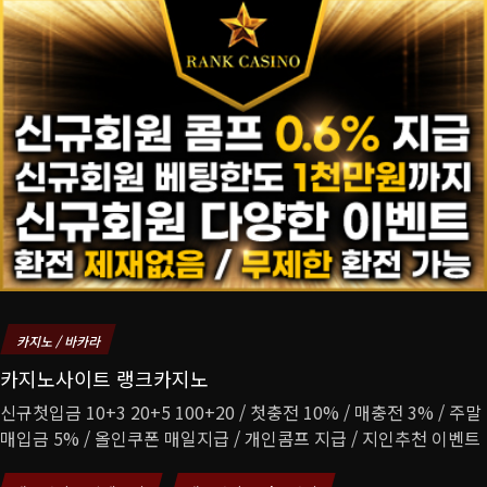
카지노 / 바카라
카지노사이트 랭크카지노
신규첫입금 10+3 20+5 100+20 / 첫충전 10% / 매충전 3% / 주말
매입금 5% / 올인쿠폰 매일지급 / 개인콤프 지급 / 지인추천 이벤트