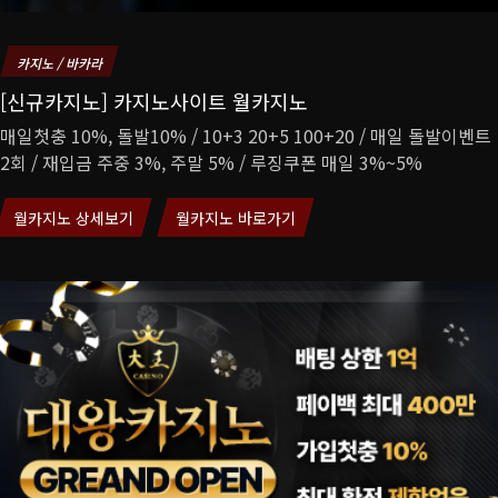
카지노 / 바카라
[신규카지노] 카지노사이트 월카지노
매일첫충 10%, 돌발10% / 10+3 20+5 100+20 / 매일 돌발이벤트
2회 / 재입금 주중 3%, 주말 5% / 루징쿠폰 매일 3%~5%
월카지노 상세보기
월카지노 바로가기