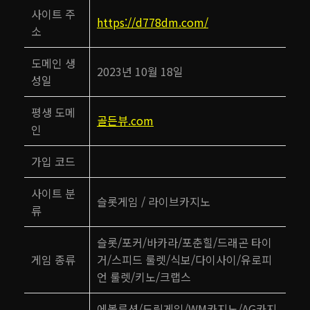
사이트 주
https://d778dm.com/
소
도메인 생
2023년 10월 18일
성일
평생 도메
골든뷰.com
인
가입 코드
사이트 분
슬롯게임 / 라이브카지노
류
슬롯/포커/바카라/포춘힐/드래곤 타이
게임 종류
거/스피드 룰렛/식보/다이사이/유로피
언 룰렛/키노/크랩스
에볼루션/드림게임/WM카지노/AG카지