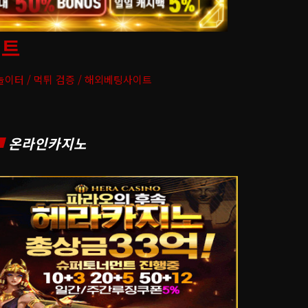
이트
놀이터 / 먹튀 검증 / 해외베팅사이트
온라인카지노