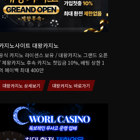
카지노사이트 대왕카지노
공식 카지노 라이센스 보유 / 대왕카지노 그랜드 오픈
/ 제왕카지노 후속 카지노 첫입금 10%, 배팅 상한 1
억 페이백 최대 400만
대왕카지노 상세보기
대왕카지노 바로가기