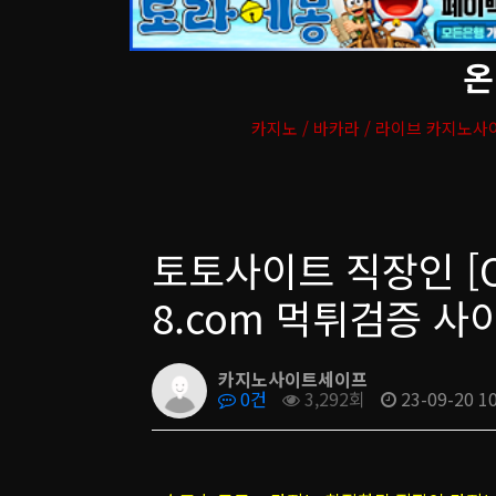
온
카지노 / 바카라 / 라이브 카지노사
토토사이트 직장인 [OF
8.com 먹튀검증 사
카지노사이트세이프
0건
3,292회
23-09-20 10