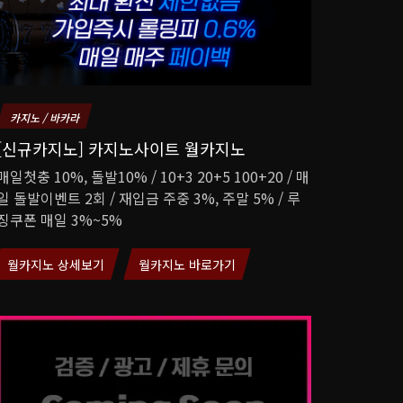
카지노 / 바카라
[신규카지노] 카지노사이트 월카지노
매일첫충 10%, 돌발10% / 10+3 20+5 100+20 / 매
일 돌발이벤트 2회 / 재입금 주중 3%, 주말 5% / 루
징쿠폰 매일 3%~5%
월카지노 상세보기
월카지노 바로가기