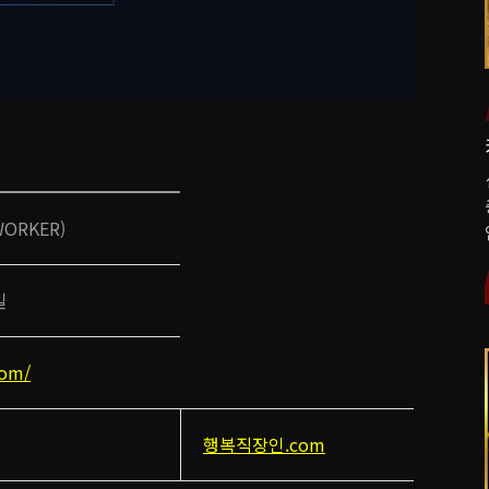
WORKER)
일
com/
행복직장인.com