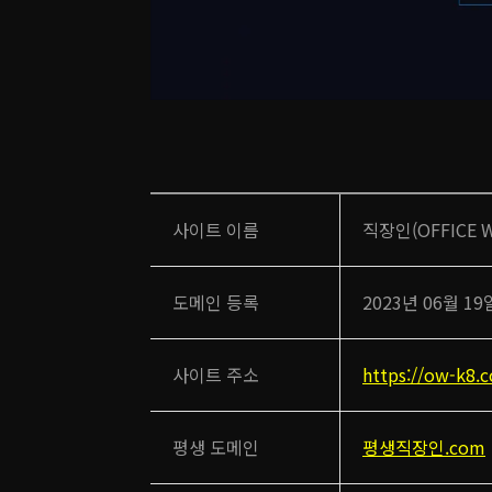
사이트 이름
직장인(OFFICE 
도메인 등록
2023년 06월 19
사이트 주소
https://ow-k8.
평생 도메인
평생직장인.com