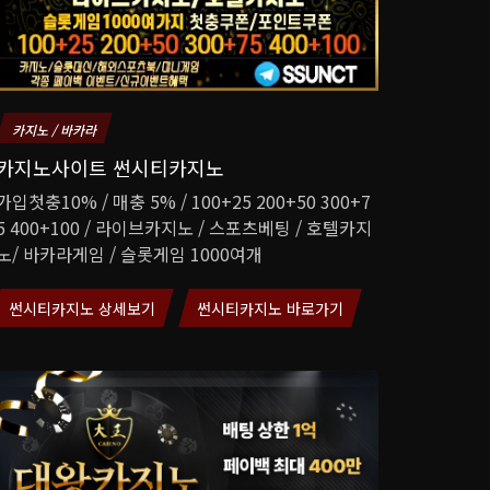
카지노 / 바카라
카지노사이트 썬시티카지노
가입첫충10% / 매충 5% / 100+25 200+50 300+7
5 400+100 / 라이브카지노 / 스포츠베팅 / 호텔카지
노/ 바카라게임 / 슬롯게임 1000여개
썬시티카지노 상세보기
썬시티카지노 바로가기