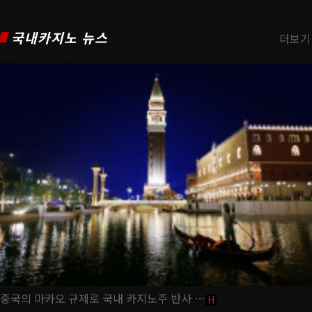
국내카지노 뉴스
더보기
중국의 마카오 규제로 국내 카지노주 반사 …
H