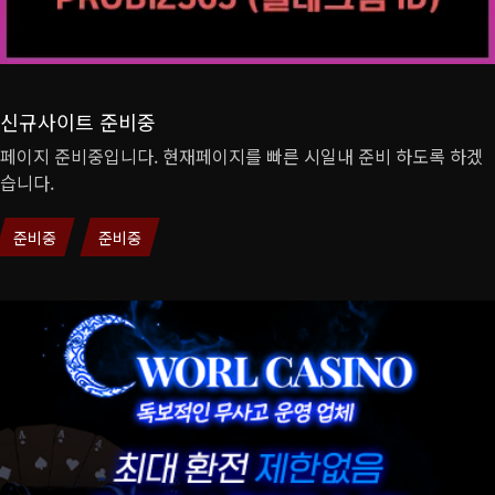
신규사이트 준비중
페이지 준비중입니다. 현재페이지를 빠른 시일내 준비 하도록 하겠
습니다.
준비중
준비중