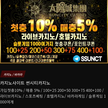
카지노 / 바카라
카지노사이트 썬시티카지노
가입첫충10% / 매충 5% / 100+25 200+50 300+75 400+100 /
라이브카지노 / 스포츠베팅 / 호텔카지노/ 바카라게임 / 슬롯게임 1
000여개