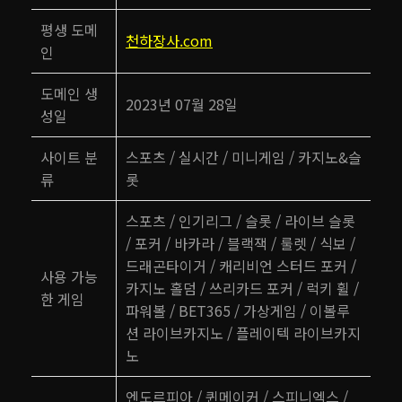
평생 도메
천하장사.com
인
도메인 생
2023년 07월 28일
성일
사이트 분
스포츠 / 실시간 / 미니게임 / 카지노&슬
류
롯
스포츠 / 인기리그 / 슬롯 / 라이브 슬롯
/ 포커 / 바카라 / 블랙잭 / 룰렛 / 식보 /
드래곤타이거 / 캐리비언 스터드 포커 /
사용 가능
카지노 홀덤 / 쓰리카드 포커 / 럭키 휠 /
한 게임
파워볼 / BET365 / 가상게임 / 이볼루
션 라이브카지노 / 플레이텍 라이브카지
노
엔도르피아 / 퀸메이커 / 스피니엑스 /