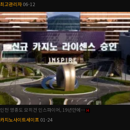
최고관리자
06-12
인천 영종도 모히건 인스파이어, 19년만에…
H
카지노사이트세이프
01-24