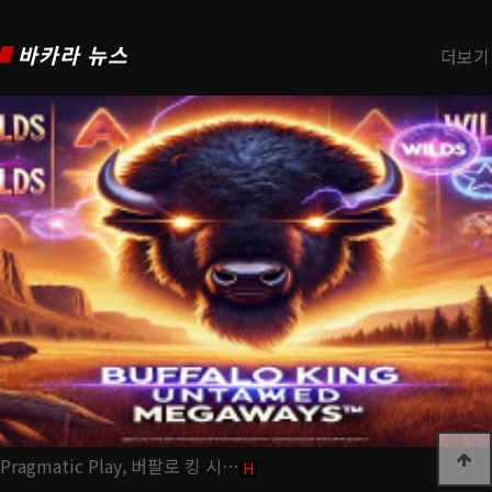
바카라 뉴스
더보기
Pragmatic Play, 버팔로 킹 시…
H