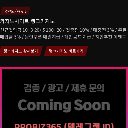
카지노 / 바카라
카지노사이트 랭크카지노
신규첫입금 10+3 20+5 100+20 / 첫충전 10% / 매충전 3% / 주말
매입금 5% / 올인쿠폰 매일지급 / 개인콤프 지급 / 지인추천 이벤트
랭크카지노 상세보기
랭크카지노 바로가기