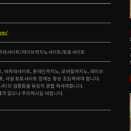
com/
카라사이트/라이브카지노사이트/토토사이트
, 바카라사이트, 온라인카지노, 모바일카지노, 라이브
롯, 사설 토토사이트 업체는 항상 조심하셔야 합니다.
니티의 검증등을 유심히 관찰 하셔야합니다.
가 없으나 주의하시길 바랍니다.