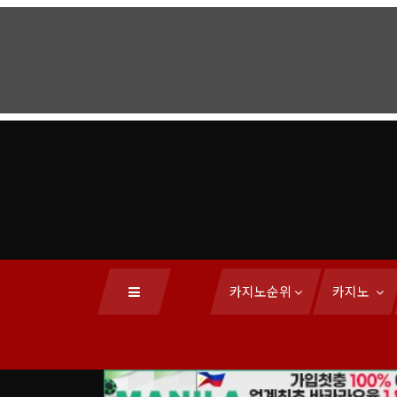
카지노순위
카지노