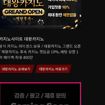
카지노사이트 대왕카지노
공식 카지노 라이센스 보유 / 대왕카지노 그랜드 오픈
/ 제왕카지노 후속 카지노 첫입금 10%, 배팅 상한 1
억 페이백 최대 400만
대왕카지노 상세보기
대왕카지노 바로가기