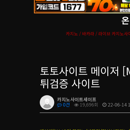
온
카지노 / 바카라 / 라이브 카지노사
토토사이트 메이저 [MA
튀검증 사이트
카지노사이트세이프
0건
19,696회
22-06-14 