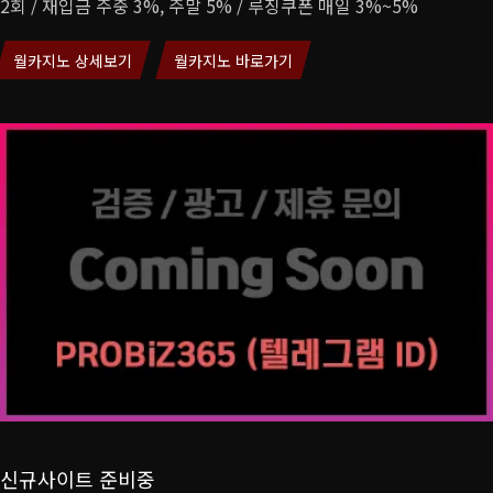
2회 / 재입금 주중 3%, 주말 5% / 루징쿠폰 매일 3%~5%
월카지노 상세보기
월카지노 바로가기
신규사이트 준비중