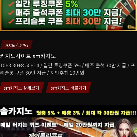
카지노 / 바카라
카지노사이트 sm카지노
10+3 30+8 50+14 / 일간 루징쿠폰 5% / 매주 출석 30만 지급 / 프
리슬롯 쿠폰 30만 지급 / 지인추천 10만원
sm카지노 상세보기
sm카지노 바로가기