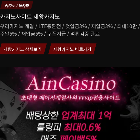
카지노 / 바카라
카지노사이트 제왕카지노
우리카지노 계열 / LTE충환전 / 첫입금3% / 재입금3% / 최대10만 /
주말5% / 재입금5% / 쿠폰지급 / 먹튀검증 완료
제왕카지노 상세보기
제왕카지노 바로가기