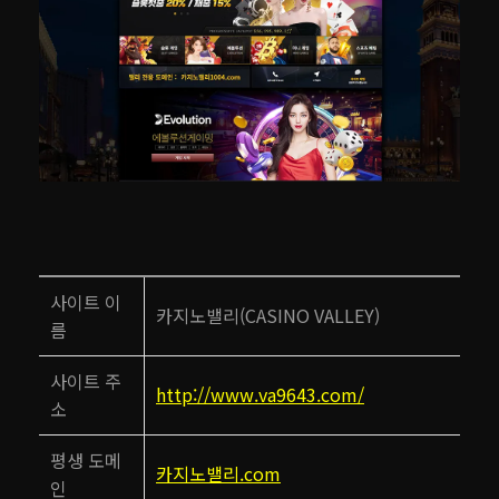
사이트 이
카지노밸리(CASINO VALLEY)
름
사이트 주
http://www.va9643.com/
소
평생 도메
카지노밸리.com
인