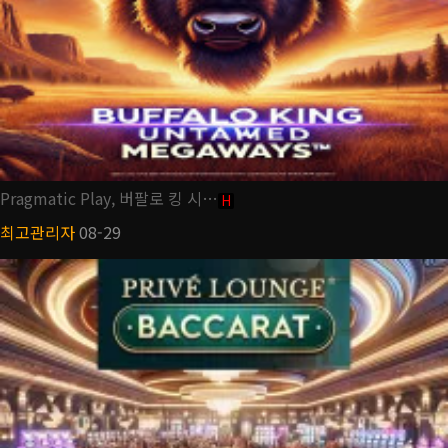
Pragmatic Play, 버팔로 킹 시…
H
최고관리자
08-29