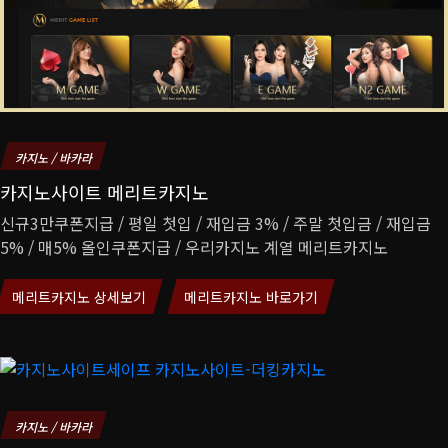
카지노 / 바카라
카지노사이트 메리트카지노
신규3만쿠폰지급 / 평일 첫입 / 재입금 3% / 주말 첫입금 / 재입금
5% / 매5% 올인쿠폰지급 / 우리카지노 계열 메리트카지노
메리트카지노 상세보기
메리트카지노 바로가기
카지노 / 바카라