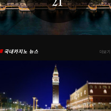
국내카지노 뉴스
더보기