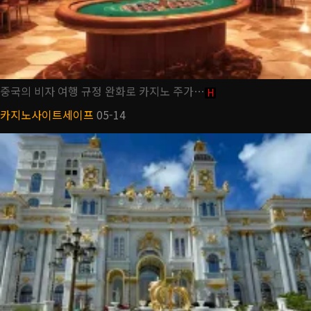
중국의 비자 여행 규정 완화로 카지노 주가…
H
카지노사이트세이프
05-14