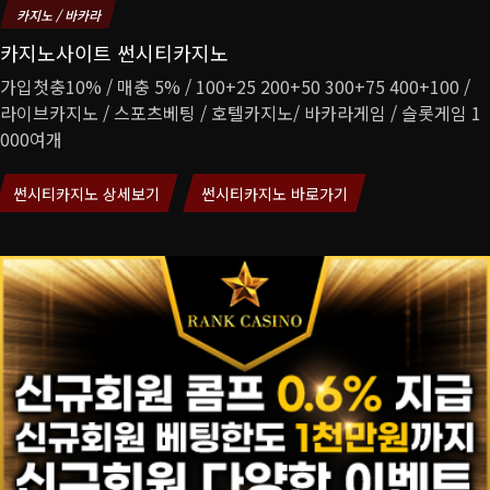
카지노 / 바카라
카지노사이트 썬시티카지노
가입첫충10% / 매충 5% / 100+25 200+50 300+75 400+100 /
라이브카지노 / 스포츠베팅 / 호텔카지노/ 바카라게임 / 슬롯게임 1
000여개
썬시티카지노 상세보기
썬시티카지노 바로가기