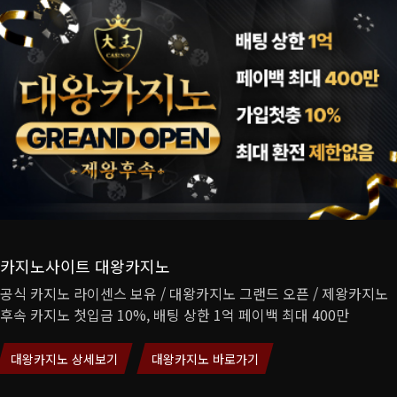
카지노사이트 대왕카지노
공식 카지노 라이센스 보유 / 대왕카지노 그랜드 오픈 / 제왕카지노
후속 카지노 첫입금 10%, 배팅 상한 1억 페이백 최대 400만
대왕카지노 상세보기
대왕카지노 바로가기