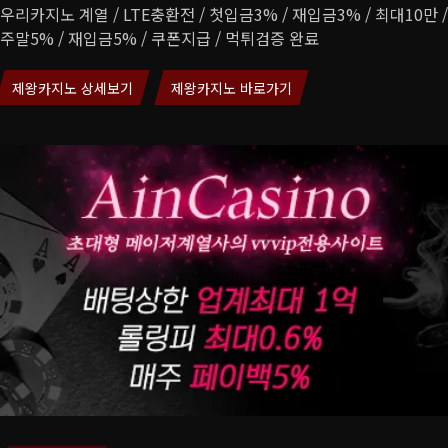
우리카지노 계열 / LTE충환전 / 첫입금3% / 재입금3% / 최대10만 /
주말5% / 재입금5% / 쿠폰지급 / 먹튀검증 완료
제왕카지노 상세보기
제왕카지노 바로가기