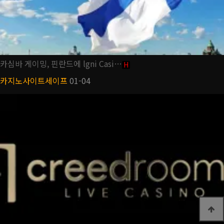
카심바 게이밍, 핀란드에 lgni Casi…
H
카지노사이트세이프
01-04