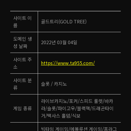
사이트 이
골드트리(GOLD TREE)
름
도메인 생
2022년 03월 04일
성 날짜
사이트 주
https://www.ta955.com/
소
사이트 분
슬롯 / 카지노
류
라이브카지노/포커/스피드 룰렛/바카
게임 종류
라/슬롯/파이고우/블랙잭/드래곤타이
거/택사스 홀덤/식보
빅타임 게이밍/에볼루션 게이밍/프라그