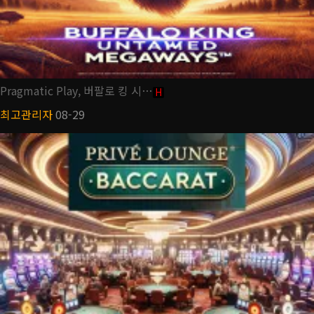
Pragmatic Play, 버팔로 킹 시…
H
최고관리자
08-29