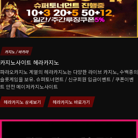
카지노 / 바카라
카지노사이트 헤라카지노
파라오카지노 계열의 헤라카지노는 다양한 라이브 카지노, 수백종의
슬롯게임을 보유. 슈퍼토너먼트 / 신규회원 입금이벤트 / 쿠폰이벤
트 안전 메이저카지노사이트
헤라카지노 상세보기
헤라카지노 바로가기