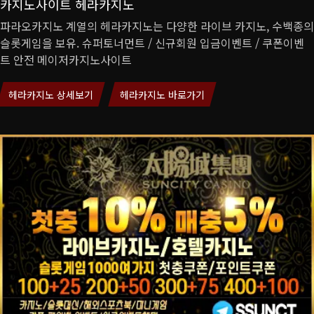
카지노사이트 헤라카지노
파라오카지노 계열의 헤라카지노는 다양한 라이브 카지노, 수백종의
슬롯게임을 보유. 슈퍼토너먼트 / 신규회원 입금이벤트 / 쿠폰이벤
트 안전 메이저카지노사이트
헤라카지노 상세보기
헤라카지노 바로가기