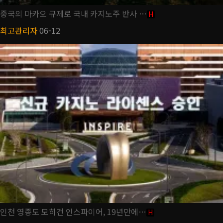
중국의 마카오 규제로 국내 카지노주 반사 …
H
최고관리자
06-12
인천 영종도 모히건 인스파이어, 19년만에…
H