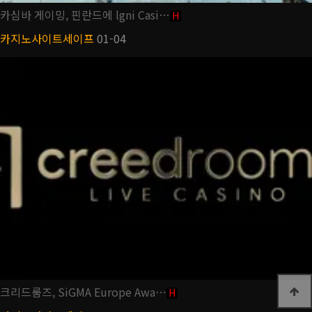
카심바 게이밍, 핀란드에 lgni Casi…
H
카지노사이트세이프
01-04
크리드룸즈, SiGMA Europe Awa…
H