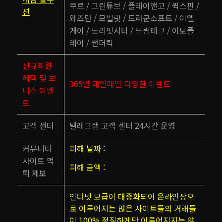
쿠르 / 그린튜브 / 플레이앤고 / 퀵스핀 /
션
와즈단 / 모빌랏 / 드라군소프트 / 이엘
케이 / 노리밋시티 / 드림테크 / 이보플
레이 / 썬더킥
신규회원
혜택 및 보
365일 매일매일 다양한 이벤트
너스 이벤
트
고객 센터
텔레그램 고객 센터 24시간 운영
커뮤니티
피해 날짜 :
사이트 먹
피해 금액 :
튀 제보
인터넷 보급이 대중화되어 온라인상으
로 이루어지는 많은 사이트들의 거래들
이 100% 정직하게만 이루어지지는 않