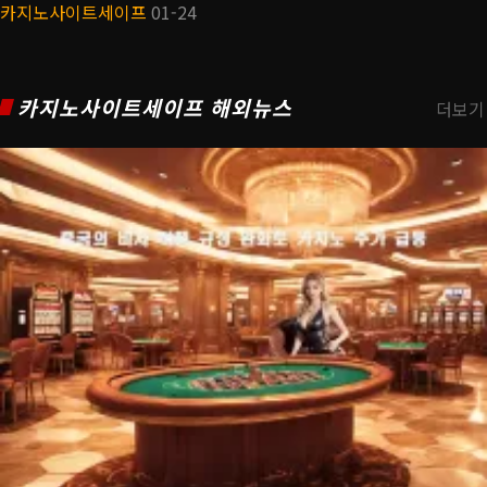
카지노사이트세이프
01-24
카지노사이트세이프 해외뉴스
더보기