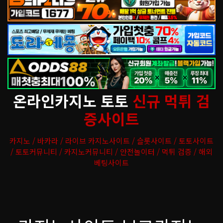
온라인카지노 토토
신규 먹튀 검
증사이트
카지노 / 바카라 / 라이브 카지노사이트 / 슬롯사이트 / 토토사이트
/ 토토커뮤니티 / 카지노커뮤니티 / 안전놀이터 / 먹튀 검증 / 해외
베팅사이트