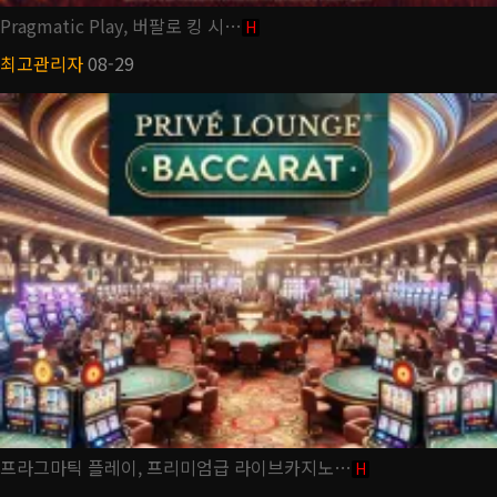
Pragmatic Play, 버팔로 킹 시…
H
최고관리자
08-29
프라그마틱 플레이, 프리미엄급 라이브카지노…
H