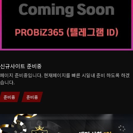
신규사이트 준비중
페이지 준비중입니다. 현재페이지를 빠른 시일내 준비 하도록 하겠
습니다.
준비중
준비중