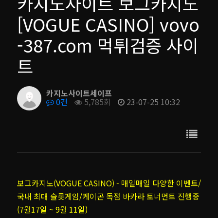
카지노사이트 보그카지노
[VOGUE CASINO] vovo
-387.com 먹튀검증 사이
트
카지노사이트세이프
0건
5,785회
23-07-25 10:32
보그카지노(VOGUE CASINO) - 매일매일 다양한 이벤트/
국내 최대 슬롯게임/케이곤 독점 바카라 토너먼트 진행중
(7월17일 ~ 9월 11일)