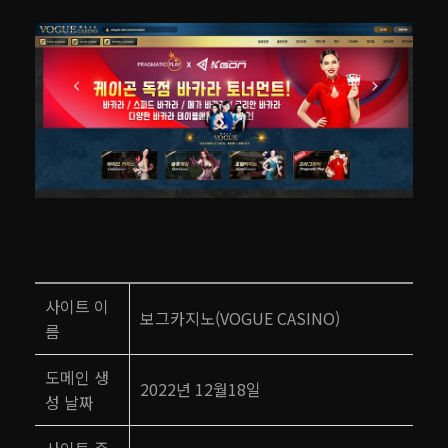
사이트 이
보그카지노(VOGUE CASINO)
름
도메인 생
2022년 12월18일
성 날짜
사이트 주