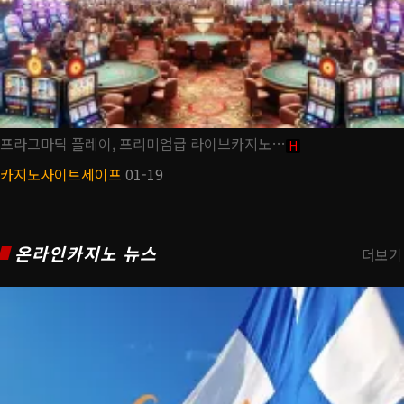
프라그마틱 플레이, 프리미엄급 라이브카지노…
H
카지노사이트세이프
01-19
온라인카지노 뉴스
더보기