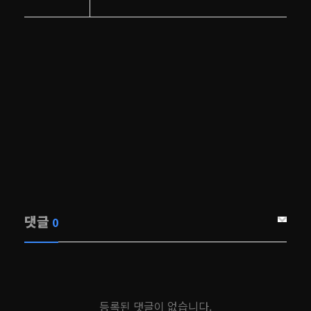
댓글
0
등록된 댓글이 없습니다.