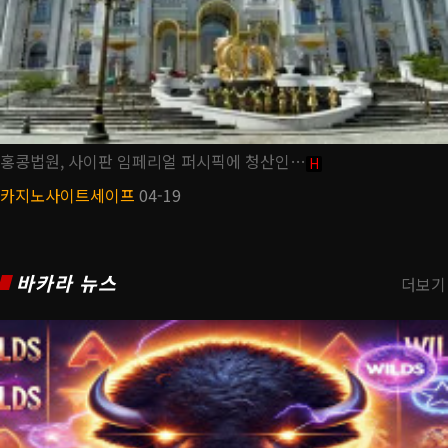
홍콩법원, 사이판 임페리얼 퍼시픽에 청산인…
H
카지노사이트세이프
04-19
바카라 뉴스
더보기