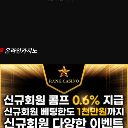
온라인카지노