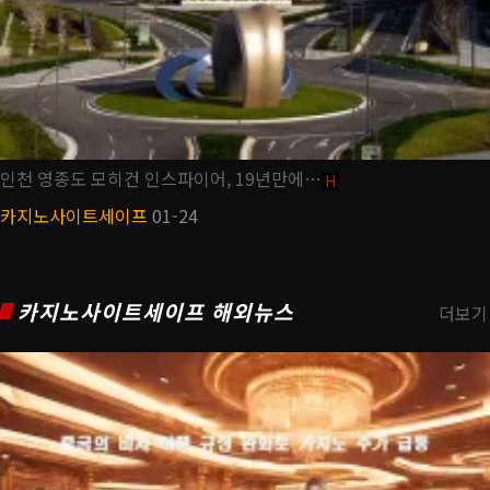
인천 영종도 모히건 인스파이어, 19년만에…
H
카지노사이트세이프
01-24
카지노사이트세이프 해외뉴스
더보기