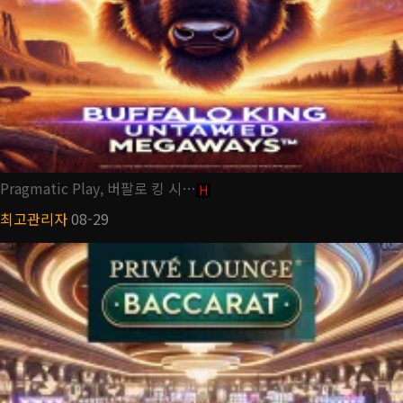
Pragmatic Play, 버팔로 킹 시…
H
최고관리자
08-29