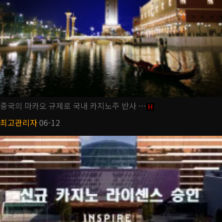
중국의 마카오 규제로 국내 카지노주 반사 …
H
최고관리자
06-12