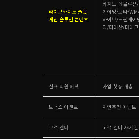
카지노-에볼루션
라이브카지노 슬롯
게이밍/보타/WM
게임 솔루션 콘텐츠
라이브/드림게이
밍/타이산/마이크
신규 회원 혜택
가입 첫충 매충
보너스 이벤트
지인추천 이벤트
고객 센터
고객 센터 24시간