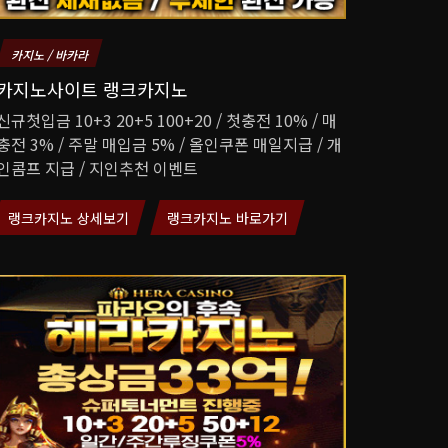
카지노 / 바카라
카지노사이트 랭크카지노
신규첫입금 10+3 20+5 100+20 / 첫충전 10% / 매
충전 3% / 주말 매입금 5% / 올인쿠폰 매일지급 / 개
인콤프 지급 / 지인추천 이벤트
랭크카지노 상세보기
랭크카지노 바로가기