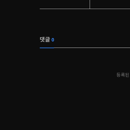
댓글
0
등록된