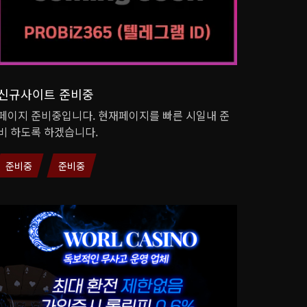
신규사이트 준비중
페이지 준비중입니다. 현재페이지를 빠른 시일내 준
비 하도록 하겠습니다.
준비중
준비중