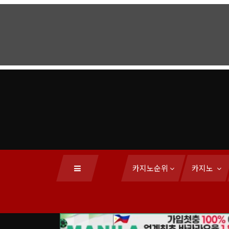
카지노순위
카지노