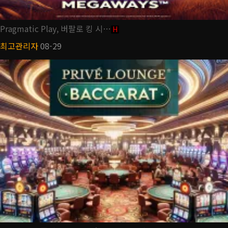
Pragmatic Play, 버팔로 킹 시…
H
최고관리자
08-29