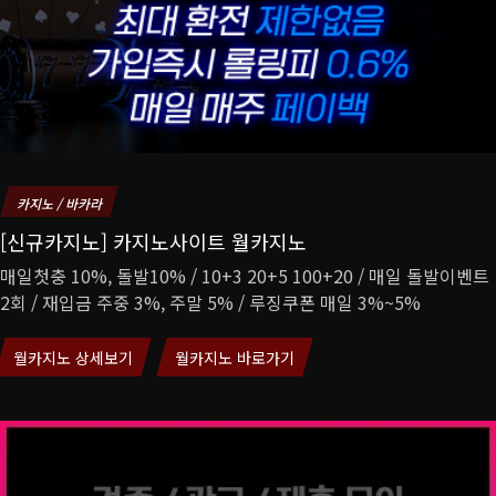
카지노 / 바카라
[신규카지노] 카지노사이트 월카지노
매일첫충 10%, 돌발10% / 10+3 20+5 100+20 / 매일 돌발이벤트
2회 / 재입금 주중 3%, 주말 5% / 루징쿠폰 매일 3%~5%
월카지노 상세보기
월카지노 바로가기