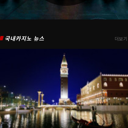
국내카지노 뉴스
더보기