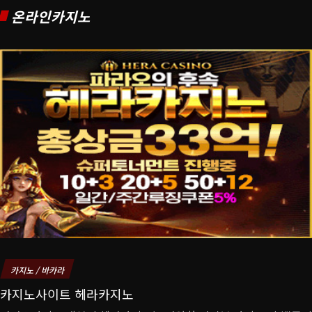
온라인카지노
카지노 / 바카라
카지노사이트 헤라카지노