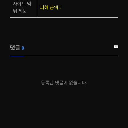
사이트 먹
피해 금액 :
튀 제보
댓글
0
등록된 댓글이 없습니다.