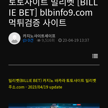
토토사이트 빌리벳 [BILL
IE BET] blbinfo9.com
먹튀검증 사이트
카지노사이트세이프
0건
9,516회
23-04-19 13:37
빌리벳(BILLIE BET) 카지노 바카라 토토사이트 빌리벳
주소.com - 2023/04/19 update