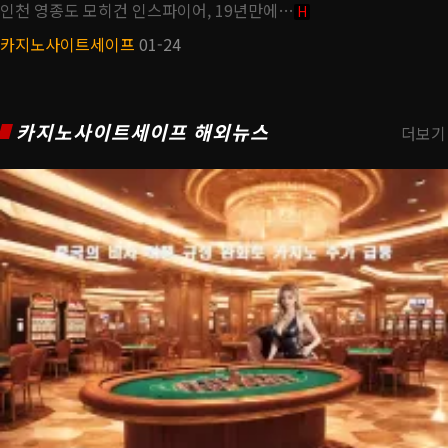
인천 영종도 모히건 인스파이어, 19년만에…
H
카지노사이트세이프
01-24
카지노사이트세이프 해외뉴스
더보기