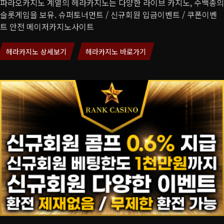
파라오카지노 계열의 헤라카지노는 다양한 라이브 카지노, 수백종의
슬롯게임을 보유. 슈퍼토너먼트 / 신규회원 입금이벤트 / 쿠폰이벤
트 안전 메이저카지노사이트
헤라카지노 상세보기
헤라카지노 바로가기